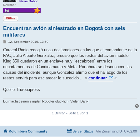
News Robot
Newsbot
Offline
Encuentran avión siniestrado en Bogotá con seis
militares
B
12. September 2010, 13:50
e
i
Caracol Radio recogió unas declaraciones en las que el comandante de la
t
FAC, Julio Alberto González, precisó que los restos del avión modelo
r
a
King 350 quedaron en un enclave muy "escabroso" entre los
g
departamentos de Cundinamarca y Meta. Por ahora se desconocen las
causas del incidente, aunque González afirmó que el hallazgo de los
restos servirá para esclarecer lo sucedido ... »
continuar
«
Quelle: Europapress
Du machst einen simplen Roboter glücklich. Vielen Dank!
1 Beitrag • Seite
1
von
1
Kolumbien Community
Server Status
Alle Zeiten sind
UTC+02:00