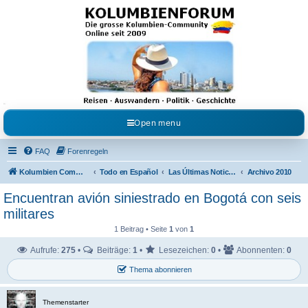
Kolumbienforum - Das
grosse Forum der
Freunde Kolumbiens
Reisen, Auswandern, Kultur, Politik, Geschichte und Visum in Kolumbien und Venezuela.
Austausch, Erfahrungen und Gemeinschaft im Kolumbienforum
Open menu
FAQ
Forenregeln
Kolumbien Community
Todo en Español
Las Últimas Noticias en Español
Archivo 2010
Encuentran avión siniestrado en Bogotá con seis
militares
1 Beitrag • Seite
1
von
1
Aufrufe:
275
•
Beiträge:
1
•
Lesezeichen:
0
•
Abonnenten:
0
Thema abonnieren
Themenstarter