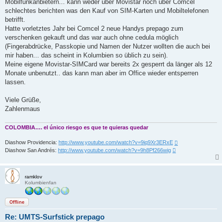
Mobilfunkanbietern... kann weder über Movistar noch über Comcel
schlechtes berichten was den Kauf von SIM-Karten und Mobiltelefonen
betrifft.
Hatte vorletztes Jahr bei Comcel 2 neue Handys prepago zum
verschenken gekauft und das war auch ohne cedula möglich
(Fingerabdrücke, Passkopie und Namen der Nutzer wollten die auch bei
mir haben... das scheint in Kolumbien so üblich zu sein).
Meine eigene Movistar-SIMCard war bereits 2x gesperrt da länger als 12
Monate unbenutzt.. das kann man aber im Office wieder entsperren
lassen.
Viele Grüße,
Zahlenmaus
COLOMBIA…. el único riesgo es que te quieras quedar
Diashow Providencia:
http://www.youtube.com/watch?v=9iq9Xr3ERxE
Diashow San Andrés:
http://www.youtube.com/watch?v=9h8Pf266wig
ramklov
Kolumbienfan
Offline
Re: UMTS-Surfstick prepago