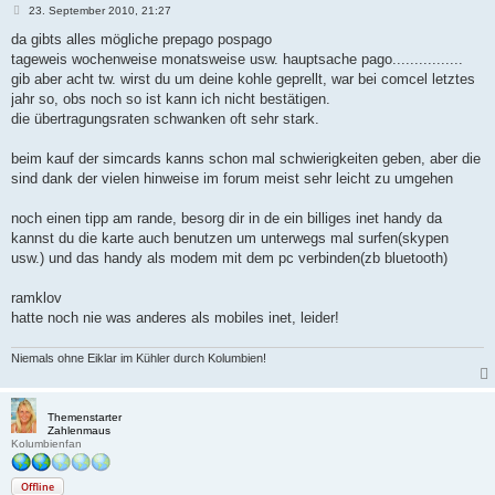
B
23. September 2010, 21:27
e
i
da gibts alles mögliche prepago pospago
t
tageweis wochenweise monatsweise usw. hauptsache pago................
r
a
gib aber acht tw. wirst du um deine kohle geprellt, war bei comcel letztes
g
jahr so, obs noch so ist kann ich nicht bestätigen.
die übertragungsraten schwanken oft sehr stark.
beim kauf der simcards kanns schon mal schwierigkeiten geben, aber die
sind dank der vielen hinweise im forum meist sehr leicht zu umgehen
noch einen tipp am rande, besorg dir in de ein billiges inet handy da
kannst du die karte auch benutzen um unterwegs mal surfen(skypen
usw.) und das handy als modem mit dem pc verbinden(zb bluetooth)
ramklov
hatte noch nie was anderes als mobiles inet, leider!
Niemals ohne Eiklar im Kühler durch Kolumbien!
Themenstarter
Zahlenmaus
Kolumbienfan
Offline