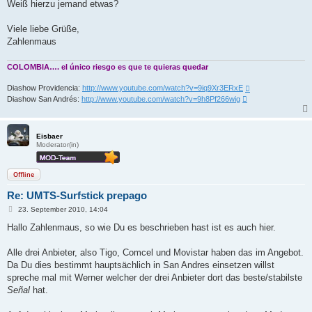
Weiß hierzu jemand etwas?
Viele liebe Grüße,
Zahlenmaus
COLOMBIA…. el único riesgo es que te quieras quedar
Diashow Providencia:
http://www.youtube.com/watch?v=9iq9Xr3ERxE
Diashow San Andrés:
http://www.youtube.com/watch?v=9h8Pf266wig
Eisbaer
Moderator(in)
Offline
Re: UMTS-Surfstick prepago
B
23. September 2010, 14:04
e
i
Hallo Zahlenmaus, so wie Du es beschrieben hast ist es auch hier.
t
r
a
Alle drei Anbieter, also Tigo, Comcel und Movistar haben das im Angebot.
g
Da Du dies bestimmt hauptsächlich in San Andres einsetzen willst
spreche mal mit Werner welcher der drei Anbieter dort das beste/stabilste
Señal
hat.