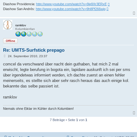
Diashow Providencia:
http://www.youtube.com/watch?v=9iq9Xr3ERxE
Diashow San Andrés:
http://www.youtube.com/watch?v=9h8Pf266wig
ramklov
Kolumbienfan
Offline
Re: UMTS-Surfstick prepago
B
24. September 2010, 23:37
e
i
comcel da verschwand über nacht dein guthaben, hat mich 2 mal
t
erwischt, legte berufung in bogota ein, lapidare auskunft ich sei per sms
r
a
über irgendetwas informiert worden, ich dachte zuerst an einen fehler
g
meinerseits, es stellte sich aber sehr rasch heraus das auch einige kol.
bekannte das selbe passiert ist.
ramklov
Niemals ohne Eiklar im Kühler durch Kolumbien!
7 Beiträge • Seite
1
von
1