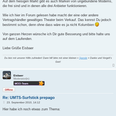
Auf dem hiesigen Markt gibt es auch Marken von ungebundene Modems,
die frei sind und in denen alle drei Anbieter funktionieren.
Wie ich hier im Forum gelesen habe macht der eine oder andere
Vertragshändler gewaltiges Theater beim Verkauf. Das kennst Du jedoch
bestimmt schon, denn ohne dass wäre es ja nicht Kolumbien
Von ganzen Herzen wünsche ich Dir gute Besserung und bitte halte uns
auf dem Laufenden.
Liebe Grüße Eisbaer
Du bist mit unserer Hilfe zufrieden! Dann hilf bitte mit einer kleinen »
Spende
« Danke und Vergelt's
Gott!
Eisbaer
Moderator(in)
Offline
Re: UMTS-Surfstick prepago
B
23. September 2010, 14:12
e
i
Hier habe ich noch etwas zum Thema:
t
r