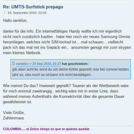
Re: UMTS-Surfstick prepago
B
23. September 2010, 22:03
e
i
Hallo ramklov,
t
r
a
danke für die Info. Ein internetfähiges Handy wollte ich mir eigentlich
g
nicht noch zusätzlich kaufen.. habe hier noch ein neues Samsung Omnia
herumliegen, welches nicht SIM-locked ist... mal schauen... vielleicht
pack ich das mal mit ins Gepäck ein... ansonsten genügt mir zum skypen
mein kleines Netbook.
ramklov » 23 Sep 2010, 21:27
hat geschrieben:
gib aber acht tw. wirst du um deine kohle geprellt, war bei comcel letztes
jahr so, obs noch so ist kann ich nicht bestätigen.
Wie meinst Du das? Inwieweit geprellt? Teuerer als der Wettbewerb wäre
für mich erstmal zweitrangig.. wichtig wäre mir in erster Linie, dass
während meines Aufenthalts die Konnekitvität über die gesamte Dauer
gewährleistet ist.
Viele Grüße,
Zahlenmaus
COLOMBIA…. el único riesgo es que te quieras quedar