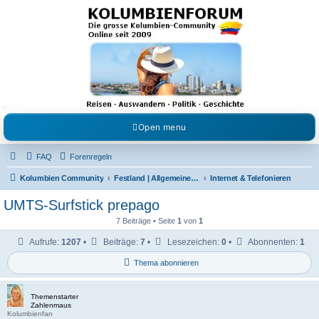
Kolumbienforum - Das
grosse Forum der
Freunde Kolumbiens
Reisen, Auswandern, Kultur, Politik, Geschichte und Visum in Kolumbien und Venezuela.
Austausch, Erfahrungen und Gemeinschaft im Kolumbienforum
Open menu
FAQ
Forenregeln
Kolumbien Community
Festland | Allgemeine Fragen
Internet & Telefonieren
UMTS-Surfstick prepago
7 Beiträge • Seite
1
von
1
Aufrufe:
1207
•
Beiträge:
7
•
Lesezeichen:
0
•
Abonnenten:
1
Thema abonnieren
Themenstarter
Zahlenmaus
Kolumbienfan