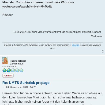
a
Movistar Colombia - Internet móvil para Windows
g
youtube.com/watch?v=bfYr_6k4CdE
Eisbaer
11.08.2012 Link zum Video wurde entfernt, da es nicht mehr existiert. Eisbaer -
Moderator
Du bist mit unserer Hilfe zufrieden! Dann hilf bitte mit einer kleinen »
Spende
« Danke und Vergelt's
Gott!
Themenstarter
Zahlenmaus
Kolumbienfan
Offline
Re: UMTS-Surfstick prepago
B
23. September 2010, 14:23
e
i
Dankeschön für die schnelle Antwort, lieber Eisbär. Wenn es so etwas auf
t
dem kolumbianischen Markt gibt, bin ich schonmal halbwegs beruhigt.
r
a
Ich hatte bisher noch keinen Ärger mit den kolumbianischen
g