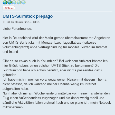
Offline
UMTS-Surfstick prepago
B
23. September 2010, 13:31
e
i
Liebe Forenfreunde,
t
r
a
hier in Deutschland wird der Markt gerade überschwemmt mit Angeboten
g
von UMTS-Surfsticks mit Monats- bzw. Tagesflatrate (teilweise
volumenbegrenzt) ohne Vertragsbindung für mobiles Surfen im Internet
und Inland.
Gibt es so etwas auch in Kolumbien? Bei welchem Anbieter könnte ich
hier Glück haben, einen solchen UMTS-Stick zu bekommen? Die
Suchfunktion habe ich schon benutzt, aber nichts passendes dazu
gefunden.
Ich habe mich in meinen vorangegangenen Reisen mit diesem Thema
nicht befasst, da ich während meiner Urlaube wenig im Internet
aufgehalten habe.
Nun habe ich mir am Wochenende unmittelbar vor meinem anstehenden
Flug einen Außenbandriss zugezogen und bin daher wenig mobil und
sämtliche Aktivitäten fallen erstmal flach und so plane ich, mein Netbook
mitzunehmen.