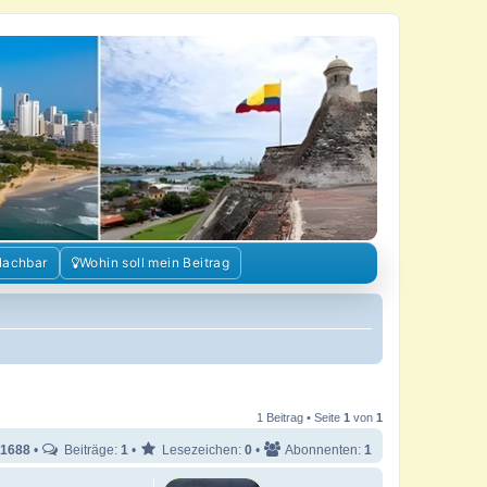
Nachbar
Wohin soll mein Beitrag
1 Beitrag • Seite
1
von
1
1688
•
Beiträge:
1
•
Lesezeichen:
0
•
Abonnenten:
1