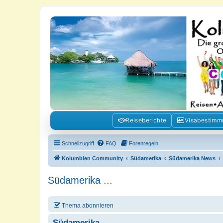
Kolumbienforum - Das grosse Foru
Reisen, Auswandern, Kultur, Politik, Geschichte und Visum in Kolumb
Reiseberichte
Visabestim
Schnellzugriff
FAQ
Forenregeln
Kolumbien Community
Südamerika
Südamerika News
Südamerika ...
Thema abonnieren
Südamerika ...