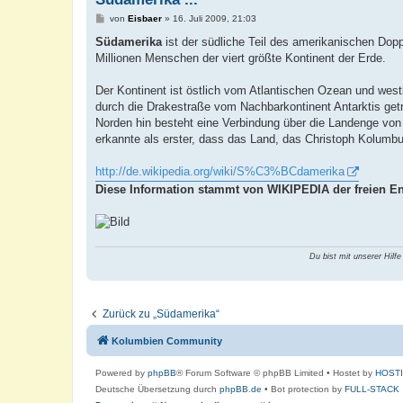
B
von
Eisbaer
»
16. Juli 2009, 21:03
e
i
Südamerika
ist der südliche Teil des amerikanischen Dop
t
Millionen Menschen der viert größte Kontinent der Erde.
r
a
g
Der Kontinent ist östlich vom Atlantischen Ozean und wes
durch die Drakestraße vom Nachbarkontinent Antarktis getre
Norden hin besteht eine Verbindung über die Landenge vo
erkannte als erster, dass das Land, das Christoph Kolumbus 
http://de.wikipedia.org/wiki/S%C3%BCdamerika
Diese Information stammt von WIKIPEDIA der freien En
Du bist mit unserer Hilfe
Zurück zu „Südamerika“
Kolumbien Community
Powered by
phpBB
® Forum Software © phpBB Limited
• Hostet by
HOST
Deutsche Übersetzung durch
phpBB.de
• Bot protection by
FULL-STACK