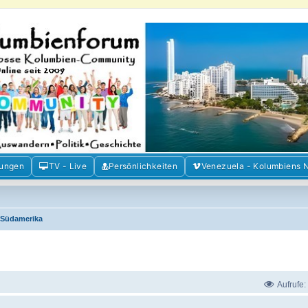
m der Freunde Kolumbiens
ien und Venezuela. Austausch, Erfahrungen und Gemeinschaft im Kolumbienforum
mungen
TV - Live
Persönlichkeiten
Venezuela - Kolumbiens 
Südamerika
Aufrufe: