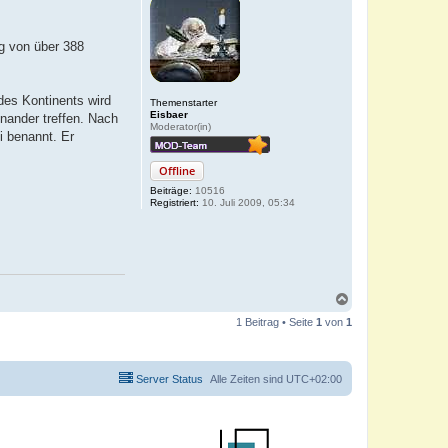
g von über 388
des Kontinents wird
Themenstarter
Eisbaer
inander treffen. Nach
Moderator(in)
 benannt. Er
Offline
Beiträge:
10516
Registriert:
10. Juli 2009, 05:34
N
a
1 Beitrag • Seite
1
von
1
c
h
o
b
Server Status
Alle Zeiten sind
UTC+02:00
e
n