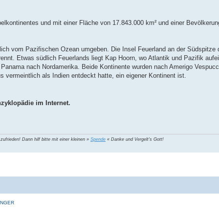
pelkontinentes und mit einer Fläche von 17.843.000 km² und einer Bevölkerun
tlich vom Pazifischen Ozean umgeben. Die Insel Feuerland an der Südspitze 
nnt. Etwas südlich Feuerlands liegt Kap Hoorn, wo Atlantik und Pazifik aufe
n Panama nach Nordamerika. Beide Kontinente wurden nach Amerigo Vespucci
vermeintlich als Indien entdeckt hatte, ein eigener Kontinent ist.
zyklopädie im Internet.
 zufrieden! Dann hilf bitte mit einer kleinen »
Spende
« Danke und Vergelt's Gott!
INGER