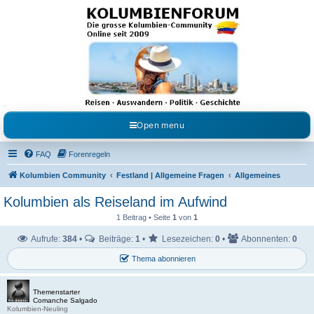
Kolumbienforum - Das
grosse Forum der
Freunde Kolumbiens
Reisen, Auswandern, Kultur, Politik, Geschichte und Visum in Kolumbien und Venezuela.
Austausch, Erfahrungen und Gemeinschaft im Kolumbienforum
Open menu
FAQ
Forenregeln
Kolumbien Community
Festland | Allgemeine Fragen
Allgemeines
Kolumbien als Reiseland im Aufwind
1 Beitrag • Seite
1
von
1
Aufrufe:
384
•
Beiträge:
1
•
Lesezeichen:
0
•
Abonnenten:
0
Thema abonnieren
Themenstarter
Comanche Salgado
Kolumbien-Neuling