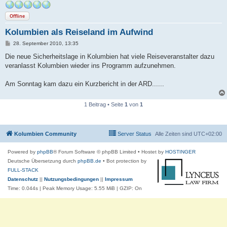
Offline
Kolumbien als Reiseland im Aufwind
B
28. September 2010, 13:35
e
i
Die neue Sicherheitslage in Kolumbien hat viele Reiseveranstalter dazu
t
veranlasst Kolumbien wieder ins Programm aufzunehmen.
r
a
g
Am Sonntag kam dazu ein Kurzbericht in der ARD......
1 Beitrag • Seite
1
von
1
Kolumbien Community
Server Status
Alle Zeiten sind
UTC+02:00
Powered by
phpBB
® Forum Software © phpBB Limited
• Hostet by
HOSTINGER
Deutsche Übersetzung durch
phpBB.de
• Bot protection by
FULL-STACK
Datenschutz
||
Nutzungsbedingungen
||
Impressum
Time: 0.044s
| Peak Memory Usage: 5.55 MiB | GZIP: On