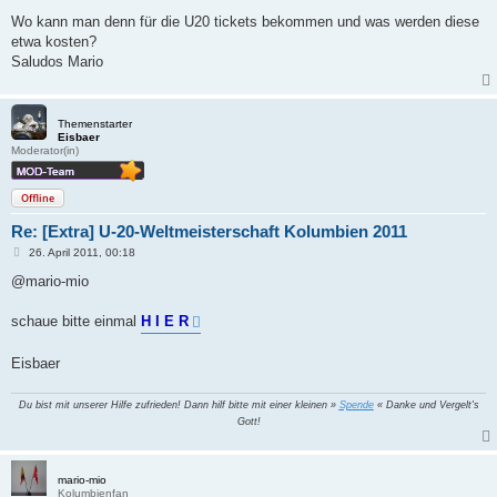
e
i
Wo kann man denn für die U20 tickets bekommen und was werden diese
t
etwa kosten?
r
a
Saludos Mario
g
Themenstarter
Eisbaer
Moderator(in)
Offline
Re: [Extra] U-20-Weltmeisterschaft Kolumbien 2011
B
26. April 2011, 00:18
e
i
@mario-mio
t
r
a
schaue bitte einmal
H I E R
g
Eisbaer
Du bist mit unserer Hilfe zufrieden! Dann hilf bitte mit einer kleinen »
Spende
« Danke und Vergelt's
Gott!
mario-mio
Kolumbienfan