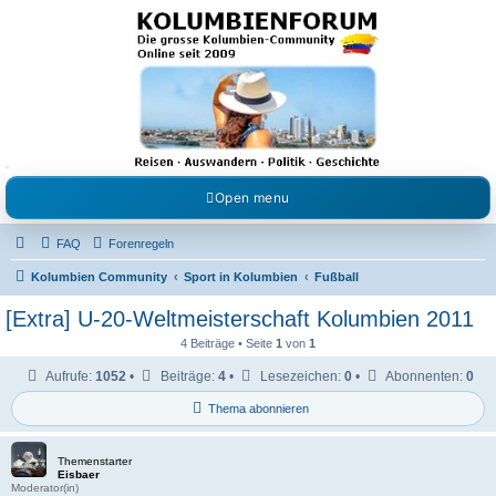
Kolumbienforum - Das
grosse Forum der
Freunde Kolumbiens
Reisen, Auswandern, Kultur, Politik, Geschichte und Visum in Kolumbien und Venezuela.
Austausch, Erfahrungen und Gemeinschaft im Kolumbienforum
Open menu
FAQ
Forenregeln
Kolumbien Community
Sport in Kolumbien
Fußball
[Extra] U-20-Weltmeisterschaft Kolumbien 2011
4 Beiträge • Seite
1
von
1
Aufrufe:
1052
•
Beiträge:
4
•
Lesezeichen:
0
•
Abonnenten:
0
Thema abonnieren
Themenstarter
Eisbaer
Moderator(in)