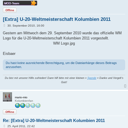
Offline
[Extra] U-20-Weltmeisterschaft Kolumbien 2011
B
30. September 2010, 16:00
e
i
Gestern am Mittwoch dem 29. September 2010 wurde das offizielle WM
t
Logo für die U-20-Weltmeisterschaft Kolumbien 2011 vorgestellt.
r
a
WM Logo.jpg
g
Eisbaer
Du hast keine ausreichende Berechtigung, um die Dateianhänge dieses Beitrags
anzusehen.
Du bist mit unserer Hilfe zufrieden! Dann hilf bitte mit einer kleinen »
Spende
« Danke und Vergelt's
Gott!
mario-mio
Kolumbienfan
Offline
Re: [Extra] U-20-Weltmeisterschaft Kolumbien 2011
B
25. April 2011, 22:42