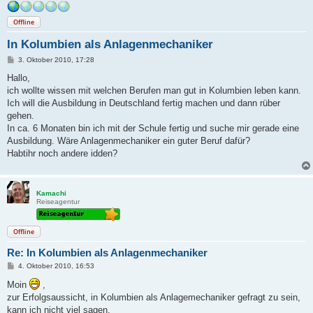
Offline
In Kolumbien als Anlagenmechaniker
B
3. Oktober 2010, 17:28
e
i
Hallo,
t
ich wollte wissen mit welchen Berufen man gut in Kolumbien leben kann.
r
a
Ich will die Ausbildung in Deutschland fertig machen und dann rüber
g
gehen.
In ca. 6 Monaten bin ich mit der Schule fertig und suche mir gerade eine
Ausbildung. Wäre Anlagenmechaniker ein guter Beruf dafür?
Habtihr noch andere idden?
Kamachi
Reiseagentur
Offline
Re: In Kolumbien als Anlagenmechaniker
B
4. Oktober 2010, 16:53
e
i
Moin
,
t
zur Erfolgsaussicht, in Kolumbien als Anlagemechaniker gefragt zu sein,
r
a
kann ich nicht viel sagen.