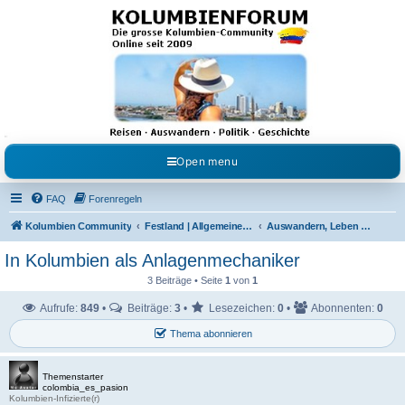
Kolumbienforum - Das
grosse Forum der
Freunde Kolumbiens
Reisen, Auswandern, Kultur, Politik, Geschichte und Visum in Kolumbien und Venezuela.
Austausch, Erfahrungen und Gemeinschaft im Kolumbienforum
Open menu
FAQ
Forenregeln
Kolumbien Community
Festland | Allgemeine Fragen
Auswandern, Leben & Arbeiten in Kolumbien
In Kolumbien als Anlagenmechaniker
3 Beiträge • Seite
1
von
1
Aufrufe:
849
•
Beiträge:
3
•
Lesezeichen:
0
•
Abonnenten:
0
Thema abonnieren
Themenstarter
colombia_es_pasion
Kolumbien-Infizierte(r)