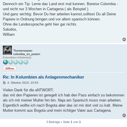
g
Dennoch ein Tip: Lerne das Land erst mal kennen. Bereise Colombia -
und nicht nur 3 Wochen in Cartagena ( als Beispiel ).
Und ganz wichtig: Bevor Du hier arbeiten kannst,solltest Du all Deine
Papiere in Ordnung bringen und vor allem spanisch können.
Ohne die Landessprache geht hier gar nichts.
Saludos,
William
Themenstarter
colombia_es_pasion
Kolumbien-Infizierte(r)
Offline
Re: In Kolumbien als Anlagenmechaniker
B
4. Oktober 2010, 23:53
e
i
Vielen Dank für die aNTWORT;
t
das mit den Papieren ist geregelt ich hab den Pass einfach so bekommen
r
a
als ich mit meiner Mutter hin bin. Naja am Spanisch muss man arbeiten.
g
Eigentlich wollte ich nach Bogota aber das ist mir dort viel zu kalt. Meine
Mutter kommt aus Bogota und mein richtiger Vater aus Cartagena.
3 Beiträge • Seite
1
von
1