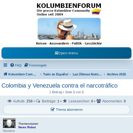
Kolumbienforum - Das
grosse Forum der
Freunde Kolumbiens
Reisen, Auswandern, Kultur, Politik, Geschichte und Visum in Kolumbien und Venezuela.
Austausch, Erfahrungen und Gemeinschaft im Kolumbienforum
Open menu
FAQ
Forenregeln
Kolumbien Community
Todo en Español
Las Últimas Noticias en Español
Archivo 2010
Colombia y Venezuela contra el narcotráfico
1 Beitrag • Seite
1
von
1
Aufrufe:
258
•
Beiträge:
1
•
Lesezeichen:
0
•
Abonnenten:
0
Thema abonnieren
Themenstarter
News Robot
Newsbot