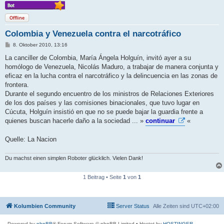
Offline
Colombia y Venezuela contra el narcotráfico
B
8. Oktober 2010, 13:16
e
i
La canciller de Colombia, María Ángela Holguín, invitó ayer a su
t
homólogo de Venezuela, Nicolás Maduro, a trabajar de manera conjunta y
r
a
eficaz en la lucha contra el narcotráfico y la delincuencia en las zonas de
g
frontera.
Durante el segundo encuentro de los ministros de Relaciones Exteriores
de los dos países y las comisiones binacionales, que tuvo lugar en
Cúcuta, Holguín insistió en que no se puede bajar la guardia frente a
quienes buscan hacerle daño a la sociedad ... »
continuar
«
Quelle: La Nacion
Du machst einen simplen Roboter glücklich. Vielen Dank!
1 Beitrag • Seite
1
von
1
Kolumbien Community
Server Status
Alle Zeiten sind
UTC+02:00
Powered by
phpBB
® Forum Software © phpBB Limited
• Hostet by
HOSTINGER