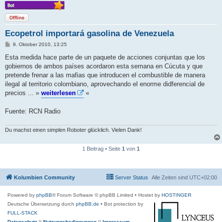
Offline
Ecopetrol importará gasolina de Venezuela
B
9. Oktober 2010, 13:25
e
i
Esta medida hace parte de un paquete de acciones conjuntas que los
t
gobiernos de ambos países acordaron esta semana en Cúcuta y que
r
a
pretende frenar a las mafias que introducen el combustible de manera
g
ilegal al territorio colombiano, aprovechando el enorme didferencial de
precios ... »
weiterlesen
«
Fuente: RCN Radio
Du machst einen simplen Roboter glücklich. Vielen Dank!
1 Beitrag • Seite
1
von
1
Kolumbien Community
Server Status
Alle Zeiten sind
UTC+02:00
Powered by
phpBB
® Forum Software © phpBB Limited
• Hostet by
HOSTINGER
Deutsche Übersetzung durch
phpBB.de
• Bot protection by
FULL-STACK
Datenschutz
||
Nutzungsbedingungen
||
Impressum