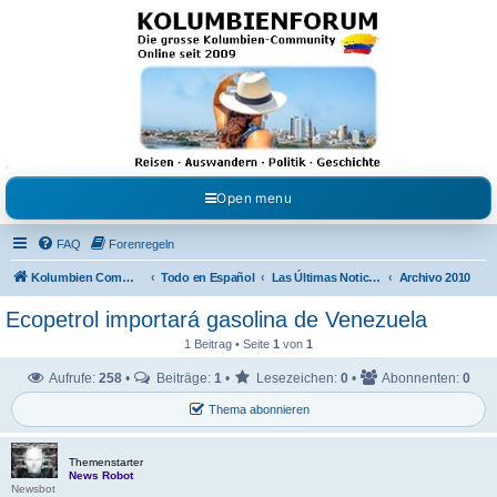
Kolumbienforum - Das
grosse Forum der
Freunde Kolumbiens
Reisen, Auswandern, Kultur, Politik, Geschichte und Visum in Kolumbien und Venezuela.
Austausch, Erfahrungen und Gemeinschaft im Kolumbienforum
Open menu
FAQ
Forenregeln
Kolumbien Community
Todo en Español
Las Últimas Noticias en Español
Archivo 2010
Ecopetrol importará gasolina de Venezuela
1 Beitrag • Seite
1
von
1
Aufrufe:
258
•
Beiträge:
1
•
Lesezeichen:
0
•
Abonnenten:
0
Thema abonnieren
Themenstarter
News Robot
Newsbot