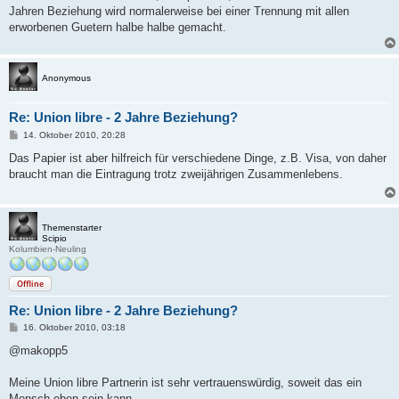
t
Jahren Beziehung wird normalerweise bei einer Trennung mit allen
r
a
erworbenen Guetern halbe halbe gemacht.
g
Anonymous
Re: Union libre - 2 Jahre Beziehung?
B
14. Oktober 2010, 20:28
e
i
Das Papier ist aber hilfreich für verschiedene Dinge, z.B. Visa, von daher
t
braucht man die Eintragung trotz zweijährigen Zusammenlebens.
r
a
g
Themenstarter
Scipio
Kolumbien-Neuling
Offline
Re: Union libre - 2 Jahre Beziehung?
B
16. Oktober 2010, 03:18
e
i
@makopp5
t
r
a
Meine Union libre Partnerin ist sehr vertrauenswürdig, soweit das ein
g
Mensch eben sein kann.