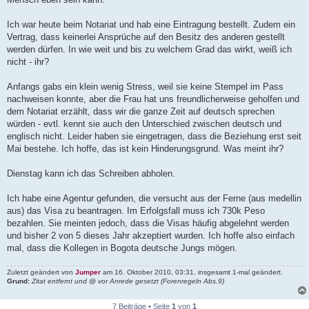
Ich war heute beim Notariat und hab eine Eintragung bestellt. Zudem ein
Vertrag, dass keinerlei Ansprüche auf den Besitz des anderen gestellt
werden dürfen. In wie weit und bis zu welchem Grad das wirkt, weiß ich
nicht - ihr?
Anfangs gabs ein klein wenig Stress, weil sie keine Stempel im Pass
nachweisen konnte, aber die Frau hat uns freundlicherweise geholfen und
dem Notariat erzählt, dass wir die ganze Zeit auf deutsch sprechen
würden - evtl. kennt sie auch den Unterschied zwischen deutsch und
englisch nicht. Leider haben sie eingetragen, dass die Beziehung erst seit
Mai bestehe. Ich hoffe, das ist kein Hinderungsgrund. Was meint ihr?
Dienstag kann ich das Schreiben abholen.
Ich habe eine Agentur gefunden, die versucht aus der Ferne (aus medellin
aus) das Visa zu beantragen. Im Erfolgsfall muss ich 730k Peso
bezahlen. Sie meinten jedoch, dass die Visas häufig abgelehnt werden
und bisher 2 von 5 dieses Jahr akzeptiert wurden. Ich hoffe also einfach
mal, dass die Kollegen in Bogota deutsche Jungs mögen.
Zuletzt geändert von
Jumper
am 16. Oktober 2010, 03:31, insgesamt 1-mal geändert.
Grund:
Zitat entfernt und @ vor Anrede gesetzt (Forenregeln Abs.9)
7 Beiträge • Seite
1
von
1