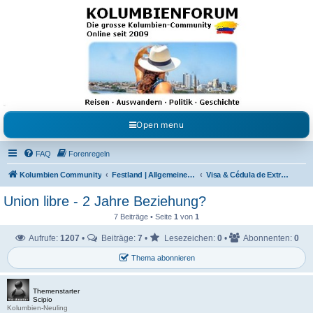
Kolumbienforum - Das
grosse Forum der
Freunde Kolumbiens
Reisen, Auswandern, Kultur, Politik, Geschichte und Visum in Kolumbien und Venezuela.
Austausch, Erfahrungen und Gemeinschaft im Kolumbienforum
Open menu
FAQ
Forenregeln
Kolumbien Community
Festland | Allgemeine Fragen
Visa & Cédula de Extranjería
Union libre - 2 Jahre Beziehung?
7 Beiträge • Seite
1
von
1
Aufrufe:
1207
•
Beiträge:
7
•
Lesezeichen:
0
•
Abonnenten:
0
Thema abonnieren
Themenstarter
Scipio
Kolumbien-Neuling