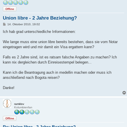
Offline
Union libre - 2 Jahre Beziehung?
B
14. Oktober 2010, 19:02
e
i
Ich hab grad unterschiedliche Informationen:
t
r
a
Wie lange muss eine union libre bereits bestehen, dass sie vom Notar
g
eingetragen wird und mir damit ein Visa ergattern kann?
Falls es 2 Jahre sind, ist es ratsam falsche Angaben zu machen? Ich
kann nix dergleichen durch Einreisestempel belegen...
Kann ich die Beantragung auch in medellin machen oder muss ich
anschließend nach Bogota reisen?
Danke!
ramklov
Kolumbienfan
Offline
Re: Union libre - 2 Jahre Beziehung?