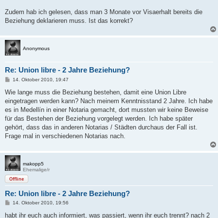
r
a
Zudem hab ich gelesen, dass man 3 Monate vor Visaerhalt bereits die
g
Beziehung deklarieren muss. Ist das korrekt?
Anonymous
Re: Union libre - 2 Jahre Beziehung?
B
14. Oktober 2010, 19:47
e
i
Wie lange muss die Beziehung bestehen, damit eine Union Libre
t
eingetragen werden kann? Nach meinem Kenntnisstand 2 Jahre. Ich habe
r
a
es in Medellín in einer Notaria gemacht, dort mussten wir keine Beweise
g
für das Bestehen der Beziehung vorgelegt werden. Ich habe später
gehört, dass das in anderen Notarias / Städten durchaus der Fall ist.
Frage mal in verschiedenen Notarias nach.
makopp5
Ehemalige/r
Offline
Re: Union libre - 2 Jahre Beziehung?
B
14. Oktober 2010, 19:56
e
i
habt ihr euch auch informiert, was passiert, wenn ihr euch trennt? nach 2