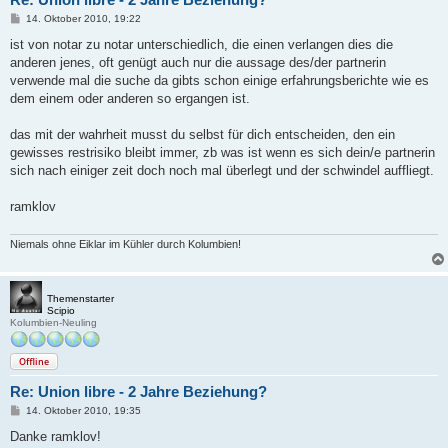
B
14. Oktober 2010, 19:22
e
i
ist von notar zu notar unterschiedlich, die einen verlangen dies die
t
anderen jenes, oft genügt auch nur die aussage des/der partnerin
r
a
verwende mal die suche da gibts schon einige erfahrungsberichte wie es
g
dem einem oder anderen so ergangen ist.
das mit der wahrheit musst du selbst für dich entscheiden, den ein
gewisses restrisiko bleibt immer, zb was ist wenn es sich dein/e partnerin
sich nach einiger zeit doch noch mal überlegt und der schwindel auffliegt.
ramklov
Niemals ohne Eiklar im Kühler durch Kolumbien!
Themenstarter
Scipio
Kolumbien-Neuling
Offline
Re: Union libre - 2 Jahre Beziehung?
B
14. Oktober 2010, 19:35
e
i
Danke ramklov!
t