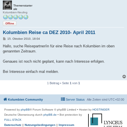
Themenstarter
ale
Kolumbien-Neuling
Offline
Kolumbien Reise ca DEZ 2010- April 2011
B
15. Oktober 2010, 18:04
e
i
Hallo, suche Reisepartner/in für eine Reise nach Kolumbien im oben
t
genannten Zeitraum.
r
a
g
Genaues ist noch nicht geplant, kann nach Interesse erfolgen.
Bei Interesse einfach mal melden.
1 Beitrag • Seite
1
von
1
Kolumbien Community
Server Status
Alle Zeiten sind
UTC+02:00
Powered by
phpBB
® Forum Software © phpBB Limited
• Hostet by
HOSTINGER
Deutsche Übersetzung durch
phpBB.de
• Bot protection by
FULL-STACK
Datenschutz
||
Nutzungsbedingungen
||
Impressum