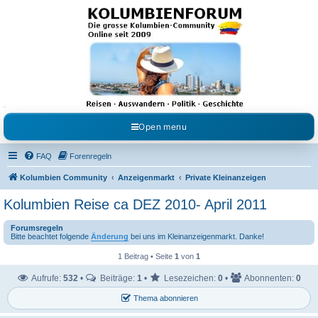
Kolumbienforum - Das
grosse Forum der
Freunde Kolumbiens
Reisen, Auswandern, Kultur, Politik, Geschichte und Visum in Kolumbien und Venezuela.
Austausch, Erfahrungen und Gemeinschaft im Kolumbienforum
Open menu
FAQ
Forenregeln
Kolumbien Community
Anzeigenmarkt
Private Kleinanzeigen
Kolumbien Reise ca DEZ 2010- April 2011
Forumsregeln
Bitte beachtet folgende
Änderung
bei uns im Kleinanzeigenmarkt. Danke!
1 Beitrag • Seite
1
von
1
Aufrufe:
532
•
Beiträge:
1
•
Lesezeichen:
0
•
Abonnenten:
0
Thema abonnieren