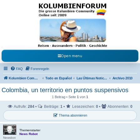
Kolumbienforum - Das
grosse Forum der
Freunde Kolumbiens
Reisen, Auswandern, Kultur, Politik, Geschichte und Visum in Kolumbien und Venezuela.
Austausch, Erfahrungen und Gemeinschaft im Kolumbienforum
Open menu
FAQ
Forenregeln
Kolumbien Community
Todo en Español
Las Últimas Noticias en Español
Archivo 2010
Colombia, un territorio en puntos suspensivos
1 Beitrag • Seite
1
von
1
Aufrufe:
284
•
Beiträge:
1
•
Lesezeichen:
0
•
Abonnenten:
0
Thema abonnieren
Themenstarter
News Robot
Newsbot