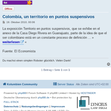
Offline
Colombia, un territorio en puntos suspensivos
B
19. Oktober 2010, 00:06
e
i
La exposición Territorio en puntos suspensivos, que se exhibe en el
t
anexo de la Casa Diego Rivera en Guanajuato, parte de la idea de que el
r
a
ser colombiano está en un constante proceso de definición ... »
g
weiterlesen
«
Fuente: El Economista
Du machst einen simplen Roboter glücklich. Vielen Dank!
1 Beitrag • Seite
1
von
1
Kolumbien Community
Server Status
Alle Zeiten sind
UTC+02:00
Powered by
phpBB
® Forum Software © phpBB Limited
• Hostet by
HOSTINGER
Deutsche Übersetzung durch
phpBB.de
• Bot protection by
FULL-STACK
Datenschutz
||
Nutzungsbedingungen
||
Impressum
Time: 0.033s
| Peak Memory Usage: 5.55 MiB | GZIP: On