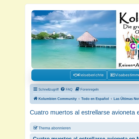
Kolumbienforum - Das grosse Foru
Reisen, Auswandern, Kultur, Politik, Geschichte und Visum in Kolumb
Reiseberichte
Visabestim
Schnellzugriff
FAQ
Forenregeln
Kolumbien Community
Todo en Español
Las Últimas No
Cuatro muertos al estrellarse avioneta 
Thema abonnieren
Cuatro muertos al estrellarse avioneta en 