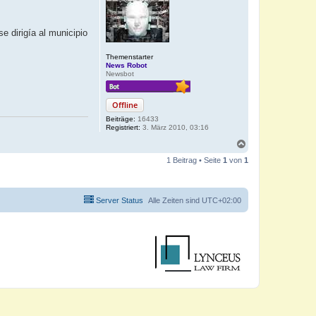
 dirigía al municipio
Themenstarter
News Robot
Newsbot
Offline
Beiträge:
16433
Registriert:
3. März 2010, 03:16
N
a
1 Beitrag • Seite
1
von
1
c
h
o
b
Server Status
Alle Zeiten sind
UTC+02:00
e
n