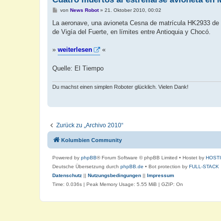
B
von
News Robot
»
21. Oktober 2010, 00:02
e
i
La aeronave, una avioneta Cesna de matrícula HK2933 de la
t
de Vigía del Fuerte, en límites entre Antioquia y Chocó.
r
a
g
»
weiterlesen
«
Quelle: El Tiempo
Du machst einen simplen Roboter glücklich. Vielen Dank!
Zurück zu „Archivo 2010“
Kolumbien Community
Powered by
phpBB
® Forum Software © phpBB Limited
• Hostet by
HOST
Deutsche Übersetzung durch
phpBB.de
• Bot protection by
FULL-STACK
Datenschutz
||
Nutzungsbedingungen
||
Impressum
Time: 0.036s
| Peak Memory Usage: 5.55 MiB | GZIP: On