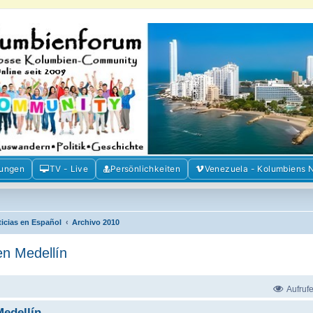
m der Freunde Kolumbiens
ien und Venezuela. Austausch, Erfahrungen und Gemeinschaft im Kolumbienforum
mungen
TV - Live
Persönlichkeiten
Venezuela - Kolumbiens 
ticias en Español
Archivo 2010
en Medellín
Aufruf
Medellín