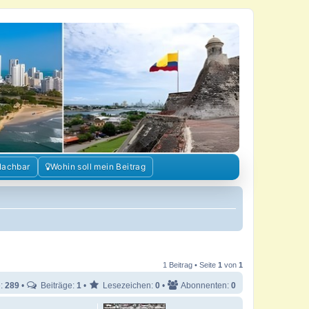
Nachbar
Wohin soll mein Beitrag
1 Beitrag • Seite
1
von
1
e:
289
•
Beiträge:
1
•
Lesezeichen:
0
•
Abonnenten:
0