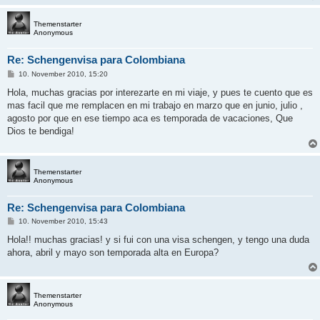
g
Themenstarter
Anonymous
Re: Schengenvisa para Colombiana
B
10. November 2010, 15:20
e
i
Hola, muchas gracias por interezarte en mi viaje, y pues te cuento que es
t
mas facil que me remplacen en mi trabajo en marzo que en junio, julio ,
r
a
agosto por que en ese tiempo aca es temporada de vacaciones, Que
g
Dios te bendiga!
Themenstarter
Anonymous
Re: Schengenvisa para Colombiana
B
10. November 2010, 15:43
e
i
Hola!! muchas gracias! y si fui con una visa schengen, y tengo una duda
t
ahora, abril y mayo son temporada alta en Europa?
r
a
g
Themenstarter
Anonymous