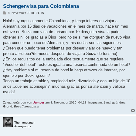
Schengenvisa para Colombiana
B
8. November 2010, 04:15
e
i
Hola! soy orgullosamente Colombiana, y tengo interes en viajar a
t
Alemania por 15 dias de vacaciones en el mes de marzo, hace un mes
r
a
estuve en Suiza con visa de turismo por 10 dias,esta visa la pude
g
obtener sin lios gracias a Dios ,pero no se si me otorguen de nuevo visa
para conocer un poco de Alemania, y mis dudas son las siguientes:
¿Creen que puedo tener problemas por desear viajar de nuevo y tan
pronto a Europa?(5 meses despues de viajar a Suiza de turismo)
¿En los requisitos de la embajada dice textualmente que se requiere
"Voucher del hotel", esto es igual a una reserva confirmada de un hotel?
¿Hay problema si mi reserva de hotel la hago atraves de internet, por
ejemplo por Booking.com?
Tengo un trabajo estable y propiedad raiz, divorciada y con un hijo de 10
años...que me aconsejan?, muchas gracias por su atencion y valiosa
ayuda!
Zuletzt geändert von
Jumper
am 8. November 2010, 04:18, insgesamt 1-mal geändert.
Grund:
Betreff angepasst
Themenstarter
Anonymous