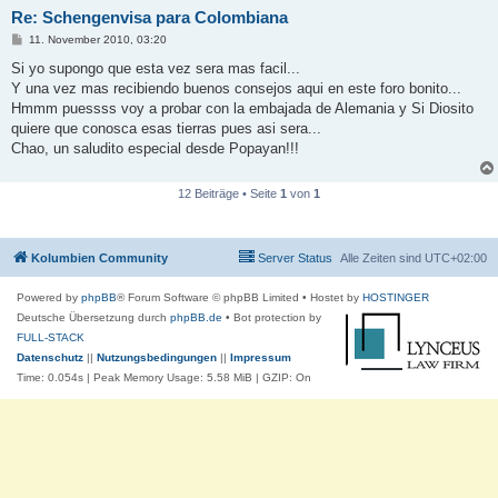
Re: Schengenvisa para Colombiana
B
11. November 2010, 03:20
e
i
Si yo supongo que esta vez sera mas facil...
t
Y una vez mas recibiendo buenos consejos aqui en este foro bonito...
r
a
Hmmm puessss voy a probar con la embajada de Alemania y Si Diosito
g
quiere que conosca esas tierras pues asi sera...
Chao, un saludito especial desde Popayan!!!
12 Beiträge • Seite
1
von
1
Kolumbien Community
Server Status
Alle Zeiten sind
UTC+02:00
Powered by
phpBB
® Forum Software © phpBB Limited
• Hostet by
HOSTINGER
Deutsche Übersetzung durch
phpBB.de
• Bot protection by
FULL-STACK
Datenschutz
||
Nutzungsbedingungen
||
Impressum
Time: 0.054s
| Peak Memory Usage: 5.58 MiB | GZIP: On