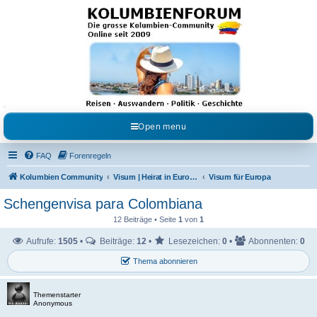
Kolumbienforum - Das
grosse Forum der
Freunde Kolumbiens
Reisen, Auswandern, Kultur, Politik, Geschichte und Visum in Kolumbien und Venezuela.
Austausch, Erfahrungen und Gemeinschaft im Kolumbienforum
Open menu
FAQ
Forenregeln
Kolumbien Community
Visum | Heirat in Europa | Visaangelegenheiten
Visum für Europa
Schengenvisa para Colombiana
12 Beiträge • Seite
1
von
1
Aufrufe:
1505
•
Beiträge:
12
•
Lesezeichen:
0
•
Abonnenten:
0
Thema abonnieren
Themenstarter
Anonymous