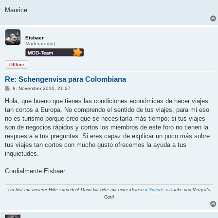
Maurice
Eisbaer
Moderator(in)
Offline
Re: Schengenvisa para Colombiana
B
8. November 2010, 21:27
e
i
Hola, que bueno que tienes las condiciones económicas de hacer viajes
t
tan cortos a Europa. No comprendo el sentido de tus viajes, para mi eso
r
a
no es turismo porque creo que se necesitaría más tiempo; si tus viajes
g
son de negocios rápidos y cortos los miembros de este foro no tienen la
respuesta a tus preguntas. Si eres capaz de explicar un poco más sobre
tus viajes tan cortos con mucho gusto ofrecemos la ayuda a tus
inquietudes.
Cordialmente Eisbaer
Du bist mit unserer Hilfe zufrieden! Dann hilf bitte mit einer kleinen »
Spende
« Danke und Vergelt's
Gott!