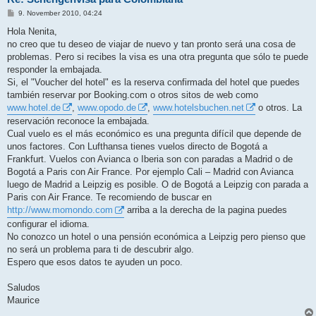
B
9. November 2010, 04:24
e
i
Hola Nenita,
t
no creo que tu deseo de viajar de nuevo y tan pronto será una cosa de
r
a
problemas. Pero si recibes la visa es una otra pregunta que sólo te puede
g
responder la embajada.
Si, el "Voucher del hotel" es la reserva confirmada del hotel que puedes
también reservar por Booking.com o otros sitos de web como
www.hotel.de
,
www.opodo.de
,
www.hotelsbuchen.net
o otros. La
reservación reconoce la embajada.
Cual vuelo es el más económico es una pregunta difícil que depende de
unos factores. Con Lufthansa tienes vuelos directo de Bogotá a
Frankfurt. Vuelos con Avianca o Iberia son con paradas a Madrid o de
Bogotá a Paris con Air France. Por ejemplo Cali – Madrid con Avianca
luego de Madrid a Leipzig es posible. O de Bogotá a Leipzig con parada a
Paris con Air France. Te recomiendo de buscar en
http://www.momondo.com
arriba a la derecha de la pagina puedes
configurar el idioma.
No conozco un hotel o una pensión económica a Leipzig pero pienso que
no será un problema para ti de descubrir algo.
Espero que esos datos te ayuden un poco.
Saludos
Maurice