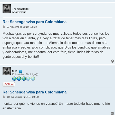
Themenstarter
Anonymous
Re: Schengenvisa para Colombiana
B
9. November 2010, 15:37
e
i
Muchas gracias por su ayuda, es muy valiosa, todos sus consejitos los
t
voy a tener en cuenta, y si voy a tratar de tener mas dias libres, pero
r
a
supongo que para mas dias en Alemania debo mostrar mas dinero a la
g
embajada y eso es algo complicado, que Dios los bendiga, que amables
y colaboradores, me encanta leer este foro, tiene lindas historias de
gente especial y bonita!!
Dolfi
Kolumbien-Süchtige(r)
Offline
Re: Schengenvisa para Colombiana
B
10. November 2010, 10:20
e
i
nenita, por qué no vienes en verano? En marzo todavía hace mucho frio
t
en Alemania.
r
a