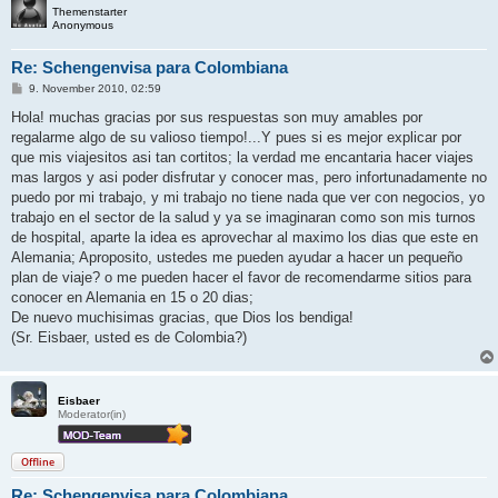
Themenstarter
Anonymous
Re: Schengenvisa para Colombiana
B
9. November 2010, 02:59
e
i
Hola! muchas gracias por sus respuestas son muy amables por
t
regalarme algo de su valioso tiempo!...Y pues si es mejor explicar por
r
a
que mis viajesitos asi tan cortitos; la verdad me encantaria hacer viajes
g
mas largos y asi poder disfrutar y conocer mas, pero infortunadamente no
puedo por mi trabajo, y mi trabajo no tiene nada que ver con negocios, yo
trabajo en el sector de la salud y ya se imaginaran como son mis turnos
de hospital, aparte la idea es aprovechar al maximo los dias que este en
Alemania; Aproposito, ustedes me pueden ayudar a hacer un pequeño
plan de viaje? o me pueden hacer el favor de recomendarme sitios para
conocer en Alemania en 15 o 20 dias;
De nuevo muchisimas gracias, que Dios los bendiga!
(Sr. Eisbaer, usted es de Colombia?)
Eisbaer
Moderator(in)
Offline
Re: Schengenvisa para Colombiana