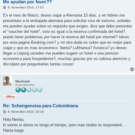
Me ayudan por favor??
B
8. November 2010, 17:03
e
i
En el mes de Marzo, deseo viajar a Alemania 15 dias, y en febreo me
t
presentare a la embajada alemana para solicitar visa de turismo, ustedes
r
a
me pueden ayudar sobre un requisito que exigen, dice que debo presentar
g
el "vaucher del hotel", esto es igual a la reserva confirmada del hotel?,
puedo tener problemas por hacer la reserva del hotel por internet? talves
por esta pagina Booking.com? y mi otra duda es sobre que es mejor para
viajar y que es mas economico: Iberia? Lufthansa? Avianca? yo deseo
llegar a Leipzig ustedes me pueden sugerir un hotel o una pension
economica para hospedarme?, muchas gracias por su valiosa atencion y
disculpen por preguntarles tantas cosas!
Mauricepb
Kolumbienfan
Offline
Re: Schengenvisa para Colombiana
B
8. November 2010, 20:19
e
i
Hola Nenita,
t
lo siento si ahora no tengo el tiempo, pero mas tardes te responderé...
r
a
Hasta luego
g