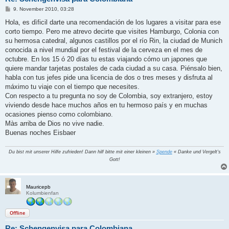
B
9. November 2010, 03:28
e
i
Hola, es dìficil darte una recomendación de los lugares a visitar para ese
t
corto tiempo. Pero me atrevo decirte que visites Hamburgo, Colonia con
r
a
su hermosa catedral, algunos castillos por el río Rin, la ciudad de Munich
g
conocida a nivel mundial por el festival de la cerveza en el mes de
octubre. En los 15 ó 20 días tu estas viajando cómo un japones que
quiere mandar tarjetas postales de cada ciudad a su casa. Piénsalo bien,
habla con tus jefes pide una licencia de dos o tres meses y disfruta al
máximo tu viaje con el tiempo que necesites.
Con respecto a tu pregunta no soy de Colombia, soy extranjero, estoy
viviendo desde hace muchos años en tu hermoso país y en muchas
ocasiones pienso como colombiano.
Màs arriba de Dios no vive nadie.
Buenas noches Eisbaer
Du bist mit unserer Hilfe zufrieden! Dann hilf bitte mit einer kleinen »
Spende
« Danke und Vergelt's
Gott!
Mauricepb
Kolumbienfan
Offline
Re: Schengenvisa para Colombiana