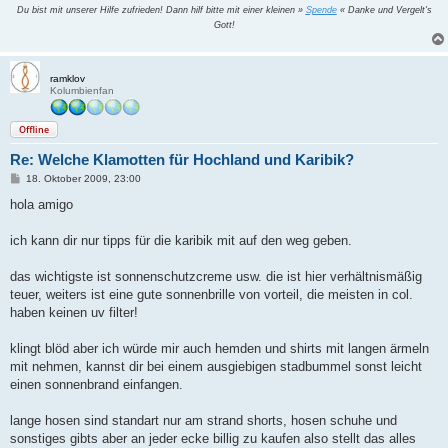
Du bist mit unserer Hilfe zufrieden! Dann hilf bitte mit einer kleinen »
Spende
« Danke und Vergelt's
Gott!
ramklov
Kolumbienfan
Offline
Re: Welche Klamotten für Hochland und Karibik?
B
18. Oktober 2009, 23:00
e
i
hola amigo
t
r
a
ich kann dir nur tipps für die karibik mit auf den weg geben.
g
das wichtigste ist sonnenschutzcreme usw. die ist hier verhältnismäßig
teuer, weiters ist eine gute sonnenbrille von vorteil, die meisten in col.
haben keinen uv filter!
klingt blöd aber ich würde mir auch hemden und shirts mit langen ärmeln
mit nehmen, kannst dir bei einem ausgiebigen stadbummel sonst leicht
einen sonnenbrand einfangen.
lange hosen sind standart nur am strand shorts, hosen schuhe und
sonstiges gibts aber an jeder ecke billig zu kaufen also stellt das alles