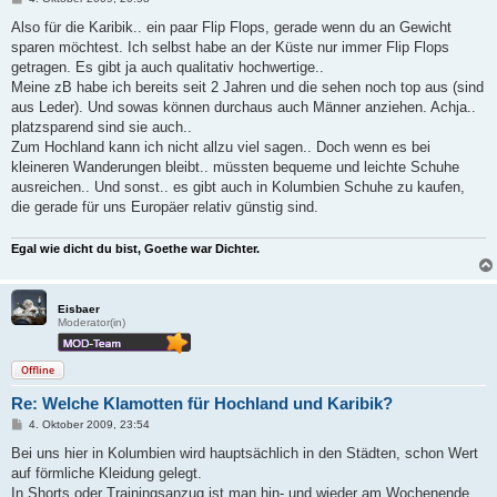
e
i
Also für die Karibik.. ein paar Flip Flops, gerade wenn du an Gewicht
t
sparen möchtest. Ich selbst habe an der Küste nur immer Flip Flops
r
a
getragen. Es gibt ja auch qualitativ hochwertige..
g
Meine zB habe ich bereits seit 2 Jahren und die sehen noch top aus (sind
aus Leder). Und sowas können durchaus auch Männer anziehen. Achja..
platzsparend sind sie auch..
Zum Hochland kann ich nicht allzu viel sagen.. Doch wenn es bei
kleineren Wanderungen bleibt.. müssten bequeme und leichte Schuhe
ausreichen.. Und sonst.. es gibt auch in Kolumbien Schuhe zu kaufen,
die gerade für uns Europäer relativ günstig sind.
Egal wie dicht du bist, Goethe war Dichter.
Eisbaer
Moderator(in)
Offline
Re: Welche Klamotten für Hochland und Karibik?
B
4. Oktober 2009, 23:54
e
i
Bei uns hier in Kolumbien wird hauptsächlich in den Städten, schon Wert
t
auf förmliche Kleidung gelegt.
r
a
In Shorts oder Trainingsanzug ist man hin- und wieder am Wochenende