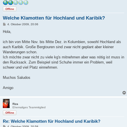
Offline
Welche Klamotten für Hochland und Karibik?
B
4. Oktober 2009, 20:06
e
i
Hola,
t
r
a
ich bin von Mitte Nov. bis Mitte Dez. in Kolumbien, sowohl Hochland als
g
auch Karibik. Große Bergtouren sind zwar nicht geplant aber kleiner
Wanderungen schon.
Ich möchte zwar nicht zu viele kg's mitnehmen aber was nötig ist muss in
den Rucksack. Zum Beispiel sind Schuhe immer ein Problem, weil
schwer und viel Platz einnehmen.
Muchos Saludos
Amigo
Riza
Ehemaliges Teammitglied
Offline
Re: Welche Klamotten für Hochland und Karibik?
B
4. Oktober 2009, 20:58