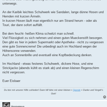
g
unterwegs.
An der Karibik leichtes Schuhwerk wie Sandalen, lange dünne Hosen und
Hemden mit kurzen Ärmeln.
In kurzen Hosen läuft man eigentlich nur am Strand herum - oder als
Touri, der dann sofort auffällt.
Bei dem feucht- heißen Klima schwitzt man schnell.
Viel Flüssigkeit zu sich nehmen und einen guten Mueckenstift besorgen.
Den gibt es hier in jedem Supermarkt oder Apotheke - nicht zu vergessen
eine gute Sonnencreme! Die unbedingt auch im Hochland wegen der
Höhensonne verwenden.
Auch an Sonnenbrille und eventuell eine Kopfbedeckung denken.
Im Hochland - etwas festeres Schuhwerk, dickere Hose, und eine
Strickjacke (abends kühlt es stark ab) und einen kleinen Regenschirm
nicht vergessen.
Euer Eisbaer
Du bist mit unserer Hilfe zufrieden! Dann hilf bitte mit einer kleinen »
Spende
« Danke und Vergelt's
Gott!
Anonymous