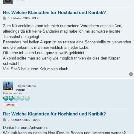
Re: Welche Klamotten für Hochland und Karibik?
B
5. Oktober 2009, 03:23
e
i
Zum Küstenklima kann ich mich nur meinen Vorrednern anschließen,
t
allerdings da ich keine Sandalen mag habe ich mir schwarze leichte
r
a
Turnschuhe zugelegt.
g
Besonders bei hellen Augen ist es ratsam eine Sonnenbrille zu verwenden
und die bekommt man hier wirklich an jeder Ecke.
Oft sehe ich auch Leute ganz in weiß gekleidet.
Alkohol sollte man so wenig wie möglich trinken da dies den Körper
schwächt.
Viel Spaß bei eurem Kolumbienurlaub.
Themenstarter
Amigo
Kolumbienfan
Offline
Re: Welche Klamotten für Hochland und Karibik?
B
9. Oktober 2009, 16:00
e
i
Danke für eure Antworten.
t
Wie kalt kann es denn im Nov./Dez. in Bogota und Umgebung werden?
r