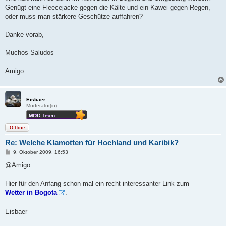
a
Genügt eine Fleecejacke gegen die Kälte und ein Kawei gegen Regen,
g
oder muss man stärkere Geschütze auffahren?
Danke vorab,
Muchos Saludos
Amigo
Eisbaer
Moderator(in)
Offline
Re: Welche Klamotten für Hochland und Karibik?
B
9. Oktober 2009, 16:53
e
i
@Amigo
t
r
a
Hier für den Anfang schon mal ein recht interessanter Link zum
g
Wetter in Bogota
.
Eisbaer