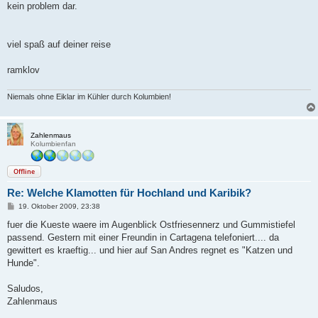
kein problem dar.
viel spaß auf deiner reise
ramklov
Niemals ohne Eiklar im Kühler durch Kolumbien!
Zahlenmaus
Kolumbienfan
Offline
Re: Welche Klamotten für Hochland und Karibik?
B
19. Oktober 2009, 23:38
e
i
fuer die Kueste waere im Augenblick Ostfriesennerz und Gummistiefel
t
passend. Gestern mit einer Freundin in Cartagena telefoniert.... da
r
a
gewittert es kraeftig... und hier auf San Andres regnet es "Katzen und
g
Hunde".
Saludos,
Zahlenmaus