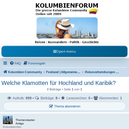
Kolumbienforum - Das
grosse Forum der
Freunde Kolumbiens
Reisen, Auswandern, Kultur, Politik, Geschichte und Visum in Kolumbien und Venezuela.
Austausch, Erfahrungen und Gemeinschaft im Kolumbienforum
Open menu
FAQ
Forenregeln
Kolumbien Community
Festland | Allgemeine Fragen
Reisevorbereitungen & Reiseerfahrungen
Welche Klamotten für Hochland und Karibik?
8 Beiträge • Seite
1
von
1
Aufrufe:
999
•
Beiträge:
8
•
Lesezeichen:
0
•
Abonnenten:
1
Thema abonnieren
Themenstarter
Amigo
Kolumbienfan