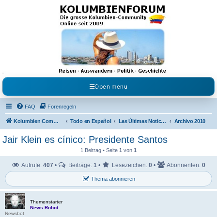
Kolumbienforum - Das
grosse Forum der
Freunde Kolumbiens
Reisen, Auswandern, Kultur, Politik, Geschichte und Visum in Kolumbien und Venezuela.
Austausch, Erfahrungen und Gemeinschaft im Kolumbienforum
Open menu
FAQ
Forenregeln
Kolumbien Community
Todo en Español
Las Últimas Noticias en Español
Archivo 2010
Jair Klein es cínico: Presidente Santos
1 Beitrag • Seite
1
von
1
Aufrufe:
407
•
Beiträge:
1
•
Lesezeichen:
0
•
Abonnenten:
0
Thema abonnieren
Themenstarter
News Robot
Newsbot