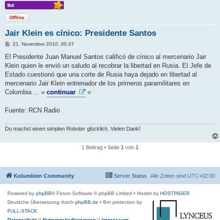
Offline
Jair Klein es cínico: Presidente Santos
B
21. November 2010, 00:37
e
i
El Presidente Juan Manuel Santos calificó de cínico al mercenario Jair
t
Klein quien le envió un saludo al recobrar la libertad en Rusia. El Jefe de
r
a
Estado cuestionó que una corte de Rusia haya dejado en libertad al
g
mercenario Jair Klein entrenador de los primeros paramilitares en
Colombia ... »
continuar
«
Fuente: RCN Radio
Du machst einen simplen Roboter glücklich. Vielen Dank!
1 Beitrag • Seite
1
von
1
Kolumbien Community
Server Status
Alle Zeiten sind
UTC+02:00
Powered by
phpBB
® Forum Software © phpBB Limited
• Hostet by
HOSTINGER
Deutsche Übersetzung durch
phpBB.de
• Bot protection by
FULL-STACK
Datenschutz
||
Nutzungsbedingungen
||
Impressum