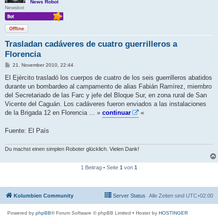
News Robot
Newsbot
Offline
Trasladan cadáveres de cuatro guerrilleros a
Florencia
B
21. November 2010, 22:44
e
i
El Ejército trasladó los cuerpos de cuatro de los seis guerrilleros abatidos
t
durante un bombardeo al campamento de alias Fabián Ramírez, miembro
r
a
del Secretariado de las Farc y jefe del Bloque Sur, en zona rural de San
g
Vicente del Caguán. Los cadáveres fueron enviados a las instalaciones
de la Brigada 12 en Florencia ... »
continuar
«
Fuente: El País
Du machst einen simplen Roboter glücklich. Vielen Dank!
1 Beitrag • Seite
1
von
1
Kolumbien Community
Server Status
Alle Zeiten sind
UTC+02:00
Powered by
phpBB
® Forum Software © phpBB Limited
• Hostet by
HOSTINGER