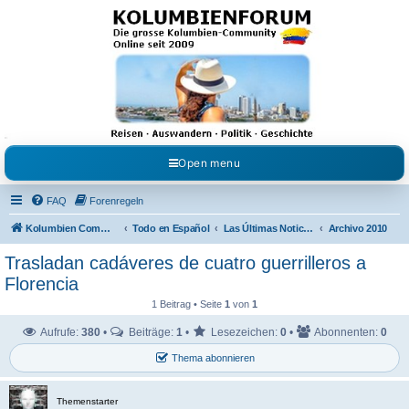
Kolumbienforum - Das
grosse Forum der
Freunde Kolumbiens
Reisen, Auswandern, Kultur, Politik, Geschichte und Visum in Kolumbien und Venezuela.
Austausch, Erfahrungen und Gemeinschaft im Kolumbienforum
Open menu
FAQ
Forenregeln
Kolumbien Community
Todo en Español
Las Últimas Noticias en Español
Archivo 2010
Trasladan cadáveres de cuatro guerrilleros a
Florencia
1 Beitrag • Seite
1
von
1
Aufrufe:
380
•
Beiträge:
1
•
Lesezeichen:
0
•
Abonnenten:
0
Thema abonnieren
Themenstarter