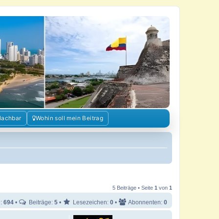
Nachbar
Wohin soll mein Beitrag
5 Beiträge • Seite
1
von
1
e:
694
•
Beiträge:
5
•
Lesezeichen:
0
•
Abonnenten:
0