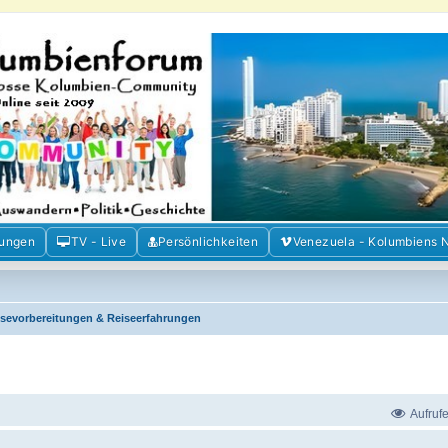
m der Freunde Kolumbiens
ien und Venezuela. Austausch, Erfahrungen und Gemeinschaft im Kolumbienforum
mungen
TV - Live
Persönlichkeiten
Venezuela - Kolumbiens 
isevorbereitungen & Reiseerfahrungen
Aufruf