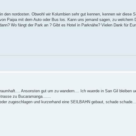
r in den nordosten. Obwohl wir Kolumbien sehr gut kennen, kennen wir diese 
 von Paipa mit dem Auto oder Bus los. Kann uns jemand sagen, zu welchem Do
 dann? Wo fängt der Park an ? Gibt es Hotel in Parknähe? Vielen Dank für Eu
raumhaft.... Ansonsten gut um zu wandern.... Ich wuerde in San Gil bleiben 
Strasse zu Bucaramanga.......
ieder zugeschlagen und kurzerhand eine SEILBAHN gebaut, schade schade...