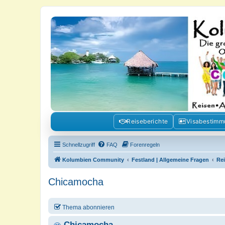
Kolumbienforum - Das grosse Foru
Reisen, Auswandern, Kultur, Politik, Geschichte und Visum in Kolumb
Reiseberichte
Visabestim
Schnellzugriff
FAQ
Forenregeln
Kolumbien Community
Festland | Allgemeine Fragen
Re
Chicamocha
Thema abonnieren
Chicamocha