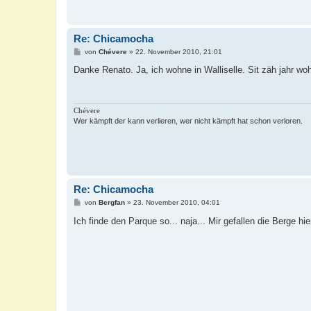
Re: Chicamocha
B
von
Chévere
»
22. November 2010, 21:01
e
i
Danke Renato. Ja, ich wohne in Walliselle. Sit zäh jahr 
t
r
a
g
Chévere
Wer kämpft der kann verlieren, wer nicht kämpft hat schon verloren.
Re: Chicamocha
B
von
Bergfan
»
23. November 2010, 04:01
e
i
Ich finde den Parque so... naja... Mir gefallen die Berge h
t
r
a
g