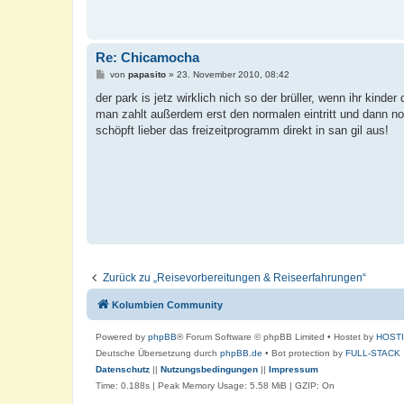
Re: Chicamocha
B
von
papasito
»
23. November 2010, 08:42
e
i
der park is jetz wirklich nich so der brüller, wenn ihr kinder
t
man zahlt außerdem erst den normalen eintritt und dann noch
r
a
schöpft lieber das freizeitprogramm direkt in san gil aus!
g
Zurück zu „Reisevorbereitungen & Reiseerfahrungen“
Kolumbien Community
Powered by
phpBB
® Forum Software © phpBB Limited
• Hostet by
HOST
Deutsche Übersetzung durch
phpBB.de
• Bot protection by
FULL-STACK
Datenschutz
||
Nutzungsbedingungen
||
Impressum
Time: 0.188s
| Peak Memory Usage: 5.58 MiB | GZIP: On