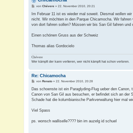
B
von
Chévere
»
22. November 2010, 20:21
e
i
Im Februar 11 ist es wieder mal soweit. Diesmal wollen wi
t
nicht. Wir möchten in den Parque Chicamocha. Wir fahren
r
a
von dort fahren sollen? Müssen wir bis San Gil fahren und
g
Einen schönen Gruss aus der Schweiz
Thomas alias Gordocielo
Chévere
Wer kämpft der kann verlieren, wer nicht kämpft hat schon verloren.
Re: Chicamocha
B
von
Renato
»
22. November 2010, 20:28
e
i
Das schoenste ist ein Paraglyding-Flug ueber den Canon, t
t
Canon von San Gil aus besuchen, er befindet sich an der 
r
a
Schade hat die kolumbianische Parkverwaltung hier mal w
g
Viel Spass
ps. wonsch walliselle???? bin im auzelg id schuel