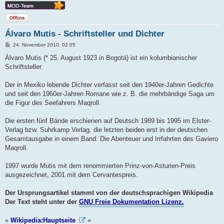
Offline
Álvaro Mutis - Schriftsteller und Dichter
B
24. November 2010, 02:05
e
i
Álvaro Mutis (* 25. August 1923 in Bogotá) ist ein kolumbianischer
t
Schriftsteller.
r
a
g
Der in Mexiko lebende Dichter verfasst seit den 1940er-Jahren Gedichte
und seit den 1960er-Jahren Romane wie z. B. die mehrbändige Saga um
die Figur des Seefahrers Maqroll.
Die ersten fünf Bände erschienen auf Deutsch 1989 bis 1995 im Elster-
Verlag bzw. Suhrkamp Verlag, die letzten beiden erst in der deutschen
Gesamtausgabe in einem Band: Die Abenteuer und Irrfahrten des Gaviero
Maqroll.
1997 wurde Mutis mit dem renommierten Prinz-von-Asturien-Preis
ausgezeichnet, 2001 mit dem Cervantespreis.
Der Ursprungsartikel stammt von der deutschsprachigen Wikipedia
Der Text steht unter der
GNU Freie Dokumentation Lizenz.
»
Wikipedia:Hauptseite
«