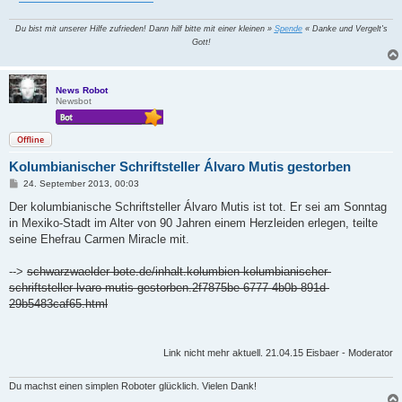
Du bist mit unserer Hilfe zufrieden! Dann hilf bitte mit einer kleinen »
Spende
« Danke und Vergelt's
Gott!
News Robot
Newsbot
Offline
Kolumbianischer Schriftsteller Álvaro Mutis gestorben
B
24. September 2013, 00:03
e
i
Der kolumbianische Schriftsteller Álvaro Mutis ist tot. Er sei am Sonntag
t
in Mexiko-Stadt im Alter von 90 Jahren einem Herzleiden erlegen, teilte
r
a
seine Ehefrau Carmen Miracle mit.
g
-->
schwarzwaelder-bote.de/inhalt.kolumbien-kolumbianischer-
schriftsteller-lvaro-mutis-gestorben.2f7875be-6777-4b0b-891d-
29b5483caf65.html
Link nicht mehr aktuell. 21.04.15 Eisbaer - Moderator
Du machst einen simplen Roboter glücklich. Vielen Dank!