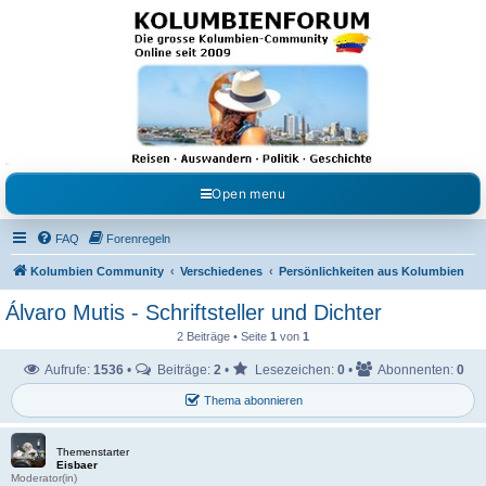
Kolumbienforum - Das
grosse Forum der
Freunde Kolumbiens
Reisen, Auswandern, Kultur, Politik, Geschichte und Visum in Kolumbien und Venezuela.
Austausch, Erfahrungen und Gemeinschaft im Kolumbienforum
Open menu
FAQ
Forenregeln
Kolumbien Community
Verschiedenes
Persönlichkeiten aus Kolumbien
Álvaro Mutis - Schriftsteller und Dichter
2 Beiträge • Seite
1
von
1
Aufrufe:
1536
•
Beiträge:
2
•
Lesezeichen:
0
•
Abonnenten:
0
Thema abonnieren
Themenstarter
Eisbaer
Moderator(in)