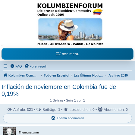
Kolumbienforum - Das
grosse Forum der
Freunde Kolumbiens
Reisen, Auswandern, Kultur, Politik, Geschichte und Visum in Kolumbien und Venezuela.
Austausch, Erfahrungen und Gemeinschaft im Kolumbienforum
Open menu
FAQ
Forenregeln
Kolumbien Community
Todo en Español
Las Últimas Noticias en Español
Archivo 2010
Inflación de noviembre en Colombia fue de
0,19%
1 Beitrag • Seite
1
von
1
Aufrufe:
321
•
Beiträge:
1
•
Lesezeichen:
0
•
Abonnenten:
0
Thema abonnieren
Themenstarter