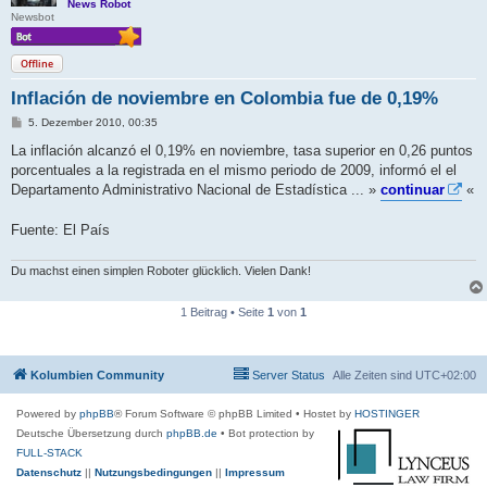
News Robot
Newsbot
Offline
Inflación de noviembre en Colombia fue de 0,19%
B
5. Dezember 2010, 00:35
e
i
La inflación alcanzó el 0,19% en noviembre, tasa superior en 0,26 puntos
t
porcentuales a la registrada en el mismo periodo de 2009, informó el el
r
a
Departamento Administrativo Nacional de Estadística ... »
continuar
«
g
Fuente: El País
Du machst einen simplen Roboter glücklich. Vielen Dank!
1 Beitrag • Seite
1
von
1
Kolumbien Community
Server Status
Alle Zeiten sind
UTC+02:00
Powered by
phpBB
® Forum Software © phpBB Limited
• Hostet by
HOSTINGER
Deutsche Übersetzung durch
phpBB.de
• Bot protection by
FULL-STACK
Datenschutz
||
Nutzungsbedingungen
||
Impressum