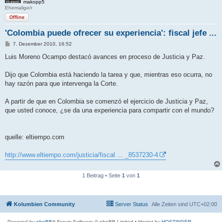
makopp5
Ehemalige/r
Offline
'Colombia puede ofrecer su experiencia': fiscal jefe ...
B
7. Dezember 2010, 16:52
e
i
Luis Moreno Ocampo destacó avances en proceso de Justicia y Paz.
t
r
a
Dijo que Colombia está haciendo la tarea y que, mientras eso ocurra, no
g
hay razón para que intervenga la Corte.
A partir de que en Colombia se comenzó el ejercicio de Justicia y Paz,
que usted conoce, ¿se da una experiencia para compartir con el mundo?
quelle: eltiempo.com
http://www.eltiempo.com/justicia/fiscal ... _8537230-4
1 Beitrag • Seite
1
von
1
Kolumbien Community
Server Status
Alle Zeiten sind
UTC+02:00
Powered by
phpBB
® Forum Software © phpBB Limited
• Hostet by
HOSTINGER