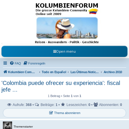
Kolumbienforum - Das
grosse Forum der
Freunde Kolumbiens
Reisen, Auswandern, Kultur, Politik, Geschichte und Visum in Kolumbien und Venezuela.
Austausch, Erfahrungen und Gemeinschaft im Kolumbienforum
Open menu
FAQ
Forenregeln
Kolumbien Community
Todo en Español
Las Últimas Noticias en Español
Archivo 2010
'Colombia puede ofrecer su experiencia': fiscal
jefe ...
1 Beitrag • Seite
1
von
1
Aufrufe:
368
•
Beiträge:
1
•
Lesezeichen:
0
•
Abonnenten:
0
Thema abonnieren
Themenstarter