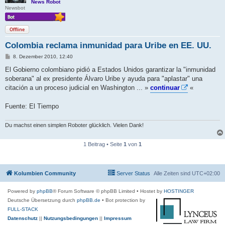
News Robot
Newsbot
Offline
Colombia reclama inmunidad para Uribe en EE. UU.
B
8. Dezember 2010, 12:40
e
i
El Gobierno colombiano pidió a Estados Unidos garantizar la "inmunidad
t
soberana" al ex presidente Álvaro Uribe y ayuda para "aplastar" una
r
a
citación a un proceso judicial en Washington ... »
continuar
«
g
Fuente: El Tiempo
Du machst einen simplen Roboter glücklich. Vielen Dank!
1 Beitrag • Seite
1
von
1
Kolumbien Community
Server Status
Alle Zeiten sind
UTC+02:00
Powered by
phpBB
® Forum Software © phpBB Limited
• Hostet by
HOSTINGER
Deutsche Übersetzung durch
phpBB.de
• Bot protection by
FULL-STACK
Datenschutz
||
Nutzungsbedingungen
||
Impressum