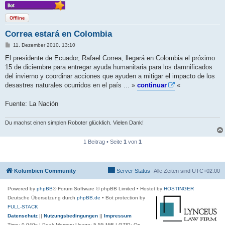
Offline
Correa estará en Colombia
B
11. Dezember 2010, 13:10
e
i
El presidente de Ecuador, Rafael Correa, llegará en Colombia el próximo
t
15 de diciembre para entregar ayuda humanitaria para los damnificados
r
a
del invierno y coordinar acciones que ayuden a mitigar el impacto de los
g
desastres naturales ocurridos en el país ... »
continuar
«
Fuente: La Nación
Du machst einen simplen Roboter glücklich. Vielen Dank!
1 Beitrag • Seite
1
von
1
Kolumbien Community
Server Status
Alle Zeiten sind
UTC+02:00
Powered by
phpBB
® Forum Software © phpBB Limited
• Hostet by
HOSTINGER
Deutsche Übersetzung durch
phpBB.de
• Bot protection by
FULL-STACK
Datenschutz
||
Nutzungsbedingungen
||
Impressum
Time: 0.040s
| Peak Memory Usage: 5.55 MiB | GZIP: On