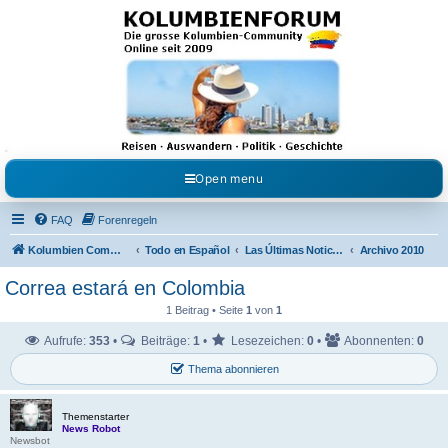
Kolumbienforum - Das
grosse Forum der
Freunde Kolumbiens
Reisen, Auswandern, Kultur, Politik, Geschichte und Visum in Kolumbien und Venezuela.
Austausch, Erfahrungen und Gemeinschaft im Kolumbienforum
Open menu
FAQ
Forenregeln
Kolumbien Community
Todo en Español
Las Últimas Noticias en Español
Archivo 2010
Correa estará en Colombia
1 Beitrag • Seite
1
von
1
Aufrufe:
353
•
Beiträge:
1
•
Lesezeichen:
0
•
Abonnenten:
0
Thema abonnieren
Themenstarter
News Robot
Newsbot