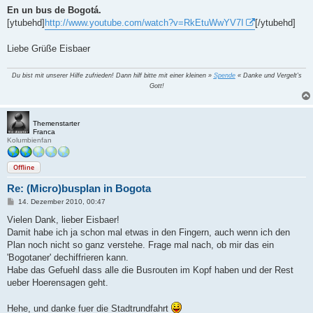
g
En un bus de Bogotá.
[ytubehd]
http://www.youtube.com/watch?v=RkEtuWwYV7I
[/ytubehd]
Liebe Grüße Eisbaer
Du bist mit unserer Hilfe zufrieden! Dann hilf bitte mit einer kleinen »
Spende
« Danke und Vergelt's
Gott!
Themenstarter
Franca
Kolumbienfan
Offline
Re: (Micro)busplan in Bogota
B
14. Dezember 2010, 00:47
e
i
Vielen Dank, lieber Eisbaer!
t
Damit habe ich ja schon mal etwas in den Fingern, auch wenn ich den
r
a
Plan noch nicht so ganz verstehe. Frage mal nach, ob mir das ein
g
'Bogotaner' dechiffrieren kann.
Habe das Gefuehl dass alle die Busrouten im Kopf haben und der Rest
ueber Hoerensagen geht.
Hehe, und danke fuer die Stadtrundfahrt