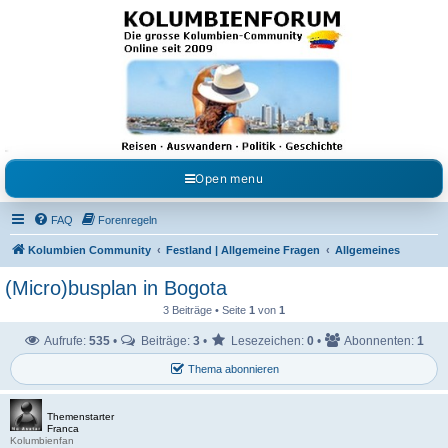
Kolumbienforum - Das
grosse Forum der
Freunde Kolumbiens
Reisen, Auswandern, Kultur, Politik, Geschichte und Visum in Kolumbien und Venezuela.
Austausch, Erfahrungen und Gemeinschaft im Kolumbienforum
Open menu
FAQ
Forenregeln
Kolumbien Community
Festland | Allgemeine Fragen
Allgemeines
(Micro)busplan in Bogota
3 Beiträge • Seite
1
von
1
Aufrufe:
535
•
Beiträge:
3
•
Lesezeichen:
0
•
Abonnenten:
1
Thema abonnieren
Themenstarter
Franca
Kolumbienfan