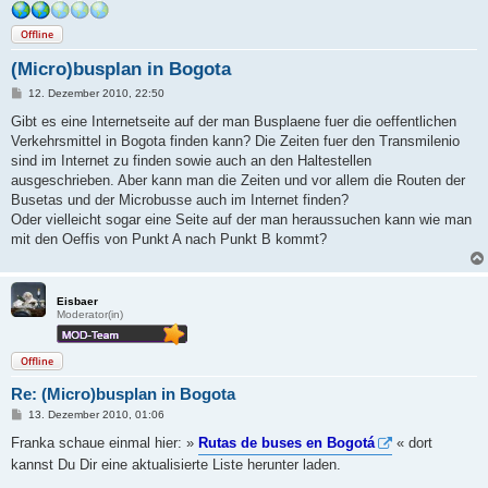
Offline
(Micro)busplan in Bogota
B
12. Dezember 2010, 22:50
e
i
Gibt es eine Internetseite auf der man Busplaene fuer die oeffentlichen
t
Verkehrsmittel in Bogota finden kann? Die Zeiten fuer den Transmilenio
r
a
sind im Internet zu finden sowie auch an den Haltestellen
g
ausgeschrieben. Aber kann man die Zeiten und vor allem die Routen der
Busetas und der Microbusse auch im Internet finden?
Oder vielleicht sogar eine Seite auf der man heraussuchen kann wie man
mit den Oeffis von Punkt A nach Punkt B kommt?
Eisbaer
Moderator(in)
Offline
Re: (Micro)busplan in Bogota
B
13. Dezember 2010, 01:06
e
i
Franka schaue einmal hier: »
Rutas de buses en Bogotá
« dort
t
kannst Du Dir eine aktualisierte Liste herunter laden.
r
a