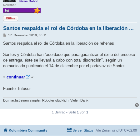
News Robot
Newsbot
Offline
Santos respalda el rol de Córdoba en la liberación ...
B
17. Dezember 2010, 00:11
e
i
Santos respalda el rol de Córdoba en la liberación de rehenes
t
r
a
Santos y Córdoba han “acordado que para garantizar el éxito del proceso
g
de entrega, éste se llevará a cabo con total discreción", según un
comunicado publicado el 14 de diciembre por el portavoz de Santos ...
»
continuar
«
Fuente: Infosur
Du machst einen simplen Roboter glücklich. Vielen Dank!
1 Beitrag • Seite
1
von
1
Kolumbien Community
Server Status
Alle Zeiten sind
UTC+02:00