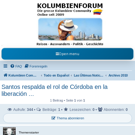
Kolumbienforum - Das
grosse Forum der
Freunde Kolumbiens
Reisen, Auswandern, Kultur, Politik, Geschichte und Visum in Kolumbien und Venezuela.
Austausch, Erfahrungen und Gemeinschaft im Kolumbienforum
Open menu
FAQ
Forenregeln
Kolumbien Community
Todo en Español
Las Últimas Noticias en Español
Archivo 2010
Santos respalda el rol de Córdoba en la
liberación ...
1 Beitrag • Seite
1
von
1
Aufrufe:
344
•
Beiträge:
1
•
Lesezeichen:
0
•
Abonnenten:
0
Thema abonnieren
Themenstarter