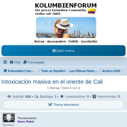
Kolumbienforum - Das
grosse Forum der
Freunde Kolumbiens
Reisen, Auswandern, Kultur, Politik, Geschichte und Visum in Kolumbien und Venezuela.
Austausch, Erfahrungen und Gemeinschaft im Kolumbienforum
Open menu
FAQ
Forenregeln
Kolumbien Community
Todo en Español
Las Últimas Noticias en Español
Archivo 2010
Intoxicación masiva en el oriente de Cali
1 Beitrag • Seite
1
von
1
Aufrufe:
686
•
Beiträge:
1
•
Lesezeichen:
0
•
Abonnenten:
0
Thema abonnieren
Themenstarter
News Robot
Newsbot