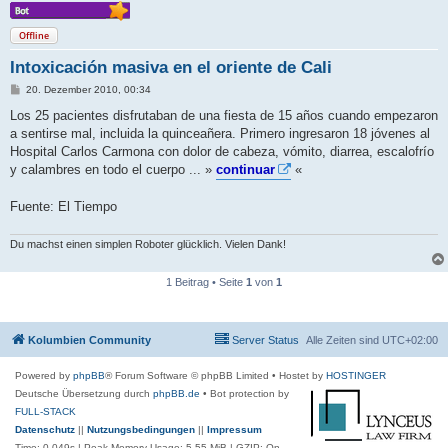
Offline
Intoxicación masiva en el oriente de Cali
B
20. Dezember 2010, 00:34
e
i
Los 25 pacientes disfrutaban de una fiesta de 15 años cuando empezaron
t
a sentirse mal, incluida la quinceañera. Primero ingresaron 18 jóvenes al
r
a
Hospital Carlos Carmona con dolor de cabeza, vómito, diarrea, escalofrío
g
y calambres en todo el cuerpo ... »
continuar
«
Fuente: El Tiempo
Du machst einen simplen Roboter glücklich. Vielen Dank!
1 Beitrag • Seite
1
von
1
Kolumbien Community
Server Status
Alle Zeiten sind
UTC+02:00
Powered by
phpBB
® Forum Software © phpBB Limited
• Hostet by
HOSTINGER
Deutsche Übersetzung durch
phpBB.de
• Bot protection by
FULL-STACK
Datenschutz
||
Nutzungsbedingungen
||
Impressum
Time: 0.049s
| Peak Memory Usage: 5.55 MiB | GZIP: On