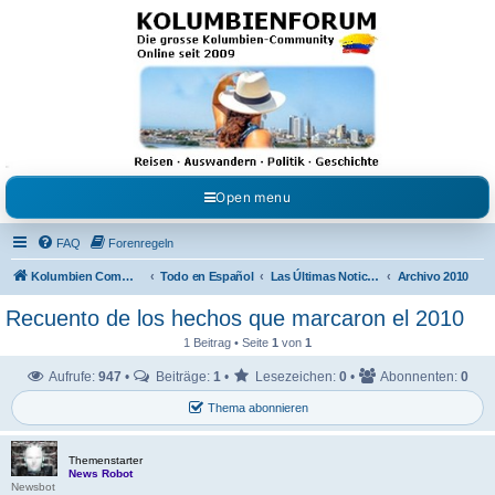
Kolumbienforum - Das
grosse Forum der
Freunde Kolumbiens
Reisen, Auswandern, Kultur, Politik, Geschichte und Visum in Kolumbien und Venezuela.
Austausch, Erfahrungen und Gemeinschaft im Kolumbienforum
Open menu
FAQ
Forenregeln
Kolumbien Community
Todo en Español
Las Últimas Noticias en Español
Archivo 2010
Recuento de los hechos que marcaron el 2010
1 Beitrag • Seite
1
von
1
Aufrufe:
947
•
Beiträge:
1
•
Lesezeichen:
0
•
Abonnenten:
0
Thema abonnieren
Themenstarter
News Robot
Newsbot