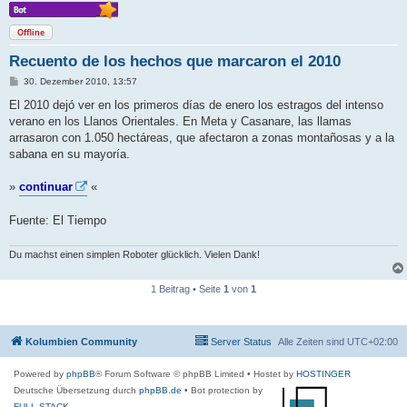
Offline
Recuento de los hechos que marcaron el 2010
B
30. Dezember 2010, 13:57
e
i
El 2010 dejó ver en los primeros días de enero los estragos del intenso
t
verano en los Llanos Orientales. En Meta y Casanare, las llamas
r
a
arrasaron con 1.050 hectáreas, que afectaron a zonas montañosas y a la
g
sabana en su mayoría.
»
continuar
«
Fuente: El Tiempo
Du machst einen simplen Roboter glücklich. Vielen Dank!
1 Beitrag • Seite
1
von
1
Kolumbien Community
Server Status
Alle Zeiten sind
UTC+02:00
Powered by
phpBB
® Forum Software © phpBB Limited
• Hostet by
HOSTINGER
Deutsche Übersetzung durch
phpBB.de
• Bot protection by
FULL-STACK