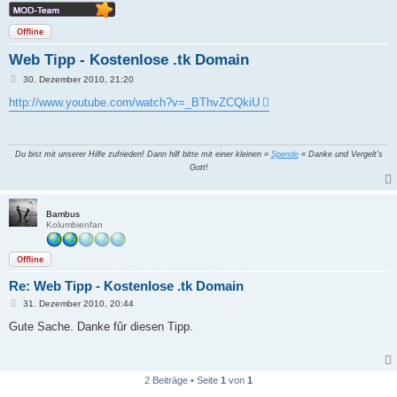
Offline
Web Tipp - Kostenlose .tk Domain
B
30. Dezember 2010, 21:20
e
i
http://www.youtube.com/watch?v=_BThvZCQkiU
t
r
a
g
Du bist mit unserer Hilfe zufrieden! Dann hilf bitte mit einer kleinen »
Spende
« Danke und Vergelt's
Gott!
Bambus
Kolumbienfan
Offline
Re: Web Tipp - Kostenlose .tk Domain
B
31. Dezember 2010, 20:44
e
i
Gute Sache. Danke fûr diesen Tipp.
t
r
a
g
2 Beiträge • Seite
1
von
1