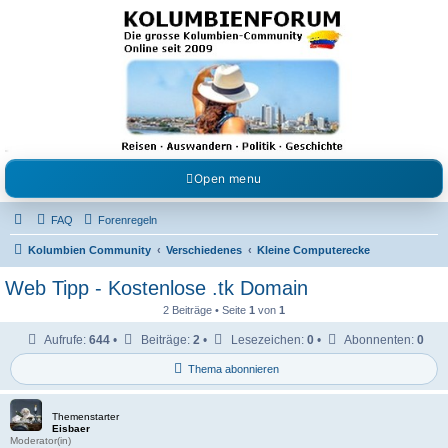
Kolumbienforum - Das
grosse Forum der
Freunde Kolumbiens
Reisen, Auswandern, Kultur, Politik, Geschichte und Visum in Kolumbien und Venezuela.
Austausch, Erfahrungen und Gemeinschaft im Kolumbienforum
Open menu
FAQ
Forenregeln
Kolumbien Community
Verschiedenes
Kleine Computerecke
Web Tipp - Kostenlose .tk Domain
2 Beiträge • Seite
1
von
1
Aufrufe:
644
•
Beiträge:
2
•
Lesezeichen:
0
•
Abonnenten:
0
Thema abonnieren
Themenstarter
Eisbaer
Moderator(in)