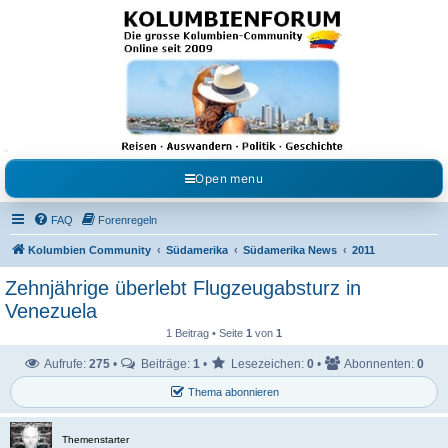
Kolumbienforum - Das
grosse Forum der
Freunde Kolumbiens
Reisen, Auswandern, Kultur, Politik, Geschichte und Visum in Kolumbien und Venezuela.
Austausch, Erfahrungen und Gemeinschaft im Kolumbienforum
Open menu
FAQ
Forenregeln
Kolumbien Community
Südamerika
Südamerika News
2011
Zehnjährige überlebt Flugzeugabsturz in
Venezuela
1 Beitrag • Seite
1
von
1
Aufrufe:
275
•
Beiträge:
1
•
Lesezeichen:
0
•
Abonnenten:
0
Thema abonnieren
Themenstarter