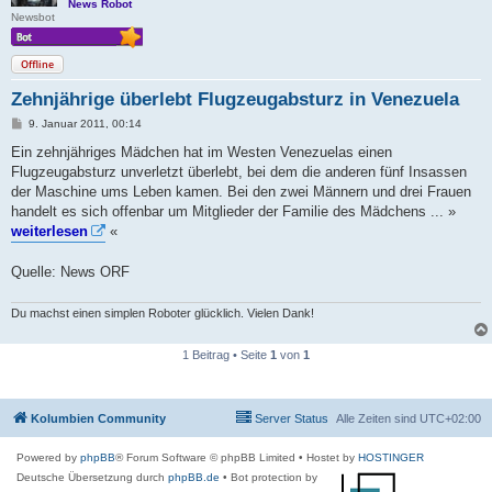
News Robot
Newsbot
Offline
Zehnjährige überlebt Flugzeugabsturz in Venezuela
B
9. Januar 2011, 00:14
e
i
Ein zehnjähriges Mädchen hat im Westen Venezuelas einen
t
Flugzeugabsturz unverletzt überlebt, bei dem die anderen fünf Insassen
r
a
der Maschine ums Leben kamen. Bei den zwei Männern und drei Frauen
g
handelt es sich offenbar um Mitglieder der Familie des Mädchens ... »
weiterlesen
«
Quelle: News ORF
Du machst einen simplen Roboter glücklich. Vielen Dank!
1 Beitrag • Seite
1
von
1
Kolumbien Community
Server Status
Alle Zeiten sind
UTC+02:00
Powered by
phpBB
® Forum Software © phpBB Limited
• Hostet by
HOSTINGER
Deutsche Übersetzung durch
phpBB.de
• Bot protection by