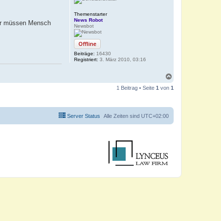
Themenstarter
News Robot
afür müssen Mensch
Newsbot
Offline
Beiträge:
16430
Registriert:
3. März 2010, 03:16
N
a
1 Beitrag • Seite
1
von
1
c
h
o
b
Server Status
Alle Zeiten sind
UTC+02:00
e
n