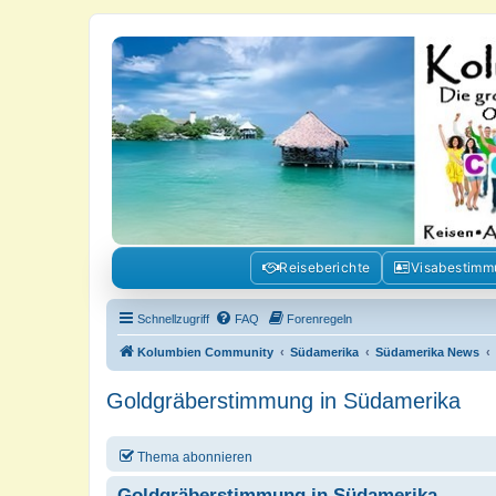
Kolumbienforum - Das grosse Foru
Reisen, Auswandern, Kultur, Politik, Geschichte und Visum in Kolumb
Reiseberichte
Visabestim
Schnellzugriff
FAQ
Forenregeln
Kolumbien Community
Südamerika
Südamerika News
Goldgräberstimmung in Südamerika
Thema abonnieren
Goldgräberstimmung in Südamerika