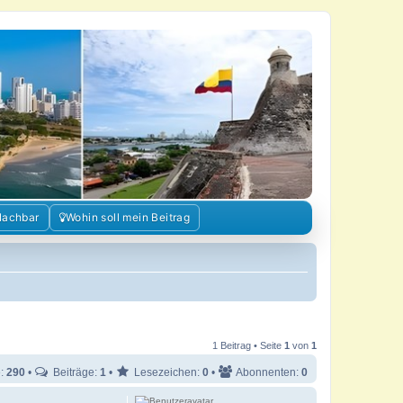
Nachbar
Wohin soll mein Beitrag
1 Beitrag • Seite
1
von
1
e:
290
•
Beiträge:
1
•
Lesezeichen:
0
•
Abonnenten:
0