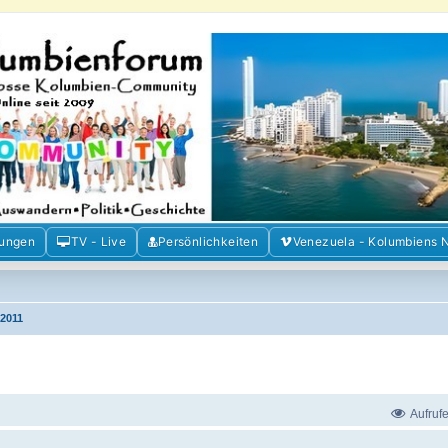
m der Freunde Kolumbiens
ien und Venezuela. Austausch, Erfahrungen und Gemeinschaft im Kolumbienforum
mungen
TV - Live
Persönlichkeiten
Venezuela - Kolumbiens 
2011
Aufruf