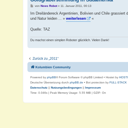
B
von
News Robot
»
11. Januar 2011, 00:13
e
i
Im Dreiländereck Argentinien, Bolivien und Chile grassier
t
und Natur leiden ... »
weiterlesen
«
r
a
g
Quelle: TAZ
Du machst einen simplen Roboter glücklich. Vielen Dank!
Zurück zu „2011“
Kolumbien Community
Powered by
phpBB
® Forum Software © phpBB Limited
• Hostet by
HOST
Deutsche Übersetzung durch
phpBB.de
• Bot protection by
FULL-STACK
Datenschutz
||
Nutzungsbedingungen
||
Impressum
Time: 0.046s
| Peak Memory Usage: 5.55 MiB | GZIP: On