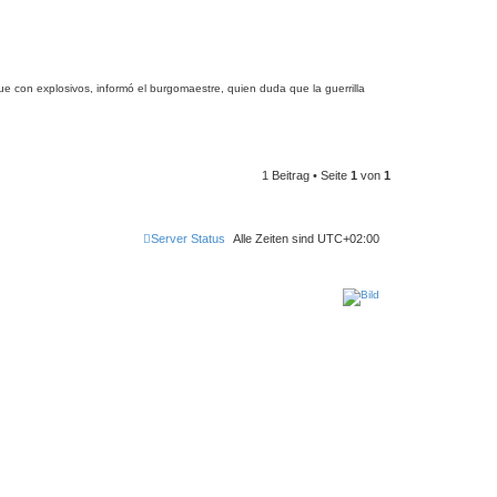
ue con explosivos, informó el burgomaestre, quien duda que la guerrilla
1 Beitrag • Seite
1
von
1
Server Status
Alle Zeiten sind
UTC+02:00