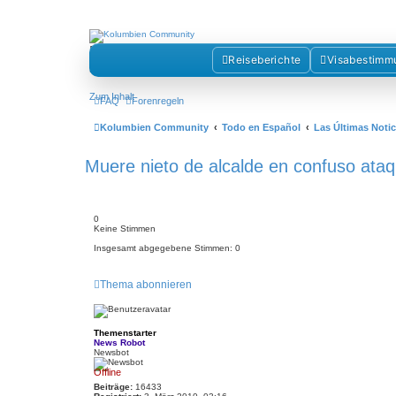
Kolumbienforum - Das grosse Foru
Reiseberichte
Visabestimm
Reisen, Auswandern, Kultur, Politik, Geschichte und Visum in Kolumb
Zum Inhalt
FAQ
Forenregeln
Kolumbien Community
Todo en Español
Las Últimas Noti
Muere nieto de alcalde en confuso ata
0
Keine Stimmen
Insgesamt abgegebene Stimmen:
0
Thema abonnieren
Themenstarter
News Robot
Newsbot
Offline
Beiträge:
16433