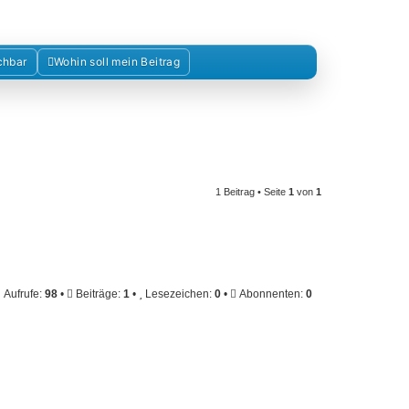
chbar
Wohin soll mein Beitrag
1 Beitrag • Seite
1
von
1
Aufrufe:
98
•
Beiträge:
1
•
Lesezeichen:
0
•
Abonnenten:
0