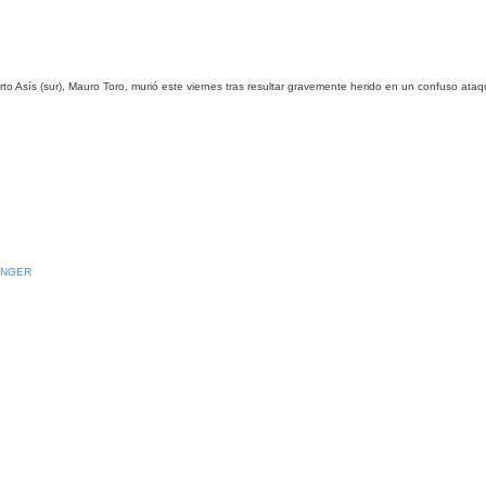
to Asís (sur), Mauro Toro, murió este viernes tras resultar gravemente herido en un confuso ataq
INGER