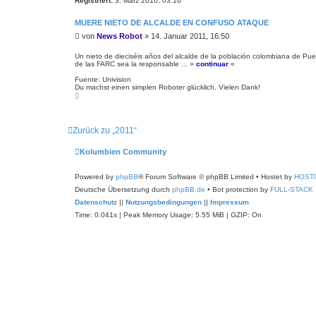
Registriert:
3. März 2010, 03:16
MUERE NIETO DE ALCALDE EN CONFUSO ATAQUE
B
von
News Robot
»
14. Januar 2011, 16:50
e
i
Un nieto de dieciséis años del alcalde de la población colombiana de Puer
de las FARC sea la responsable ... »
continuar
«
t
r
Fuente: Univision
a
Du machst einen simplen Roboter glücklich. Vielen Dank!
g
N
a
c
h
o
Zurück zu „2011“
b
e
n
Kolumbien Community
Powered by
phpBB
® Forum Software © phpBB Limited
• Hostet by
HOST
Deutsche Übersetzung durch
phpBB.de
• Bot protection by
FULL-STACK
Datenschutz
||
Nutzungsbedingungen
||
Impressum
Time: 0.041s
| Peak Memory Usage: 5.55 MiB | GZIP: On