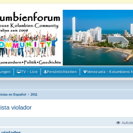
m der Freunde Kolumbiens
ien und Venezuela. Austausch, Erfahrungen und Gemeinschaft im Kolumbienforum
mungen
TV - Live
Persönlichkeiten
Venezuela - Kolumbiens 
ticias en Español
2011
sta violador
Aufruf
 violador