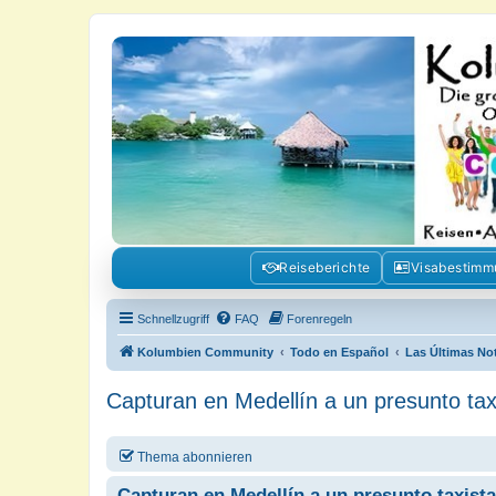
Kolumbienforum - Das grosse Foru
Reisen, Auswandern, Kultur, Politik, Geschichte und Visum in Kolumb
Reiseberichte
Visabestim
Schnellzugriff
FAQ
Forenregeln
Kolumbien Community
Todo en Español
Las Últimas No
Capturan en Medellín a un presunto taxi
Thema abonnieren
Capturan en Medellín a un presunto taxista