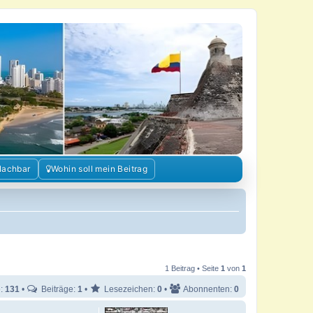
Nachbar
Wohin soll mein Beitrag
1 Beitrag • Seite
1
von
1
e:
131
•
Beiträge:
1
•
Lesezeichen:
0
•
Abonnenten:
0