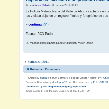
B
von
News Robot
»
16. Januar 2011, 00:09
e
i
La Policía Metropolitana del Valle de Aburrá capturó a un 
t
las violaba dejando un registro fílmico y fotográfico de sus 
r
a
g
»
continuar
«
Fuente: RCN Radio
Du machst einen simplen Roboter glücklich. Vielen Dank!
Zurück zu „2011“
Kolumbien Community
Powered by
phpBB
® Forum Software © phpBB Limited
• Hostet by
HOST
Deutsche Übersetzung durch
phpBB.de
• Bot protection by
FULL-STACK
Datenschutz
||
Nutzungsbedingungen
||
Impressum
Time: 0.035s
| Peak Memory Usage: 5.55 MiB | GZIP: On