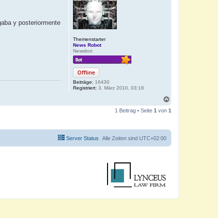
ogaba y posteriormente
Themenstarter
News Robot
Newsbot
Offline
Beiträge:
16430
Registriert:
3. März 2010, 03:16
N
a
1 Beitrag • Seite
1
von
1
c
h
o
b
Server Status
Alle Zeiten sind
UTC+02:00
e
n