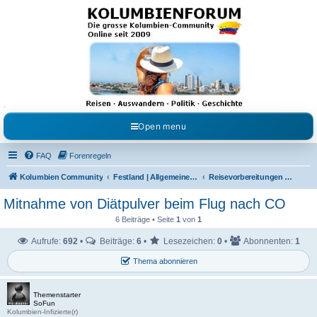
Kolumbienforum - Das
grosse Forum der
Freunde Kolumbiens
Reisen, Auswandern, Kultur, Politik, Geschichte und Visum in Kolumbien und Venezuela.
Austausch, Erfahrungen und Gemeinschaft im Kolumbienforum
Open menu
FAQ
Forenregeln
Kolumbien Community
Festland | Allgemeine Fragen
Reisevorbereitungen & Reiseerfahrungen
Mitnahme von Diätpulver beim Flug nach CO
6 Beiträge • Seite
1
von
1
Aufrufe:
692
•
Beiträge:
6
•
Lesezeichen:
0
•
Abonnenten:
1
Thema abonnieren
Themenstarter
SoFun
Kolumbien-Infizierte(r)