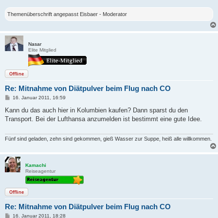
Themenüberschrift angepasst Eisbaer - Moderator
Nasar
Elite Mitglied
Offline
Re: Mitnahme von Diätpulver beim Flug nach CO
B
16. Januar 2011, 16:59
e
i
Kann du das auch hier in Kolumbien kaufen? Dann sparst du den
t
Transport. Bei der Lufthansa anzumelden ist bestimmt eine gute Idee.
r
a
g
Fünf sind geladen, zehn sind gekommen, gieß Wasser zur Suppe, heiß alle willkommen.
Kamachi
Reiseagentur
Offline
Re: Mitnahme von Diätpulver beim Flug nach CO
B
16. Januar 2011, 18:28