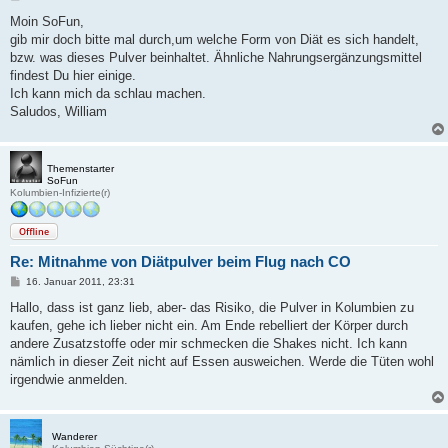
e
i
Moin SoFun,
t
gib mir doch bitte mal durch,um welche Form von Diät es sich handelt,
r
a
bzw. was dieses Pulver beinhaltet. Ähnliche Nahrungsergänzungsmittel
g
findest Du hier einige.
Ich kann mich da schlau machen.
Saludos, William
Themenstarter
SoFun
Kolumbien-Infizierte(r)
Offline
Re: Mitnahme von Diätpulver beim Flug nach CO
B
16. Januar 2011, 23:31
e
i
Hallo, dass ist ganz lieb, aber- das Risiko, die Pulver in Kolumbien zu
t
kaufen, gehe ich lieber nicht ein. Am Ende rebelliert der Körper durch
r
a
andere Zusatzstoffe oder mir schmecken die Shakes nicht. Ich kann
g
nämlich in dieser Zeit nicht auf Essen ausweichen. Werde die Tüten wohl
irgendwie anmelden.
Wanderer