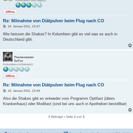
Kolumbien-Süchtige(r)
Offline
Re: Mitnahme von Diätpulver beim Flug nach CO
B
16. Januar 2011, 23:47
e
i
Wie heissen die Shakes? In Kolumbien gibt es viel was es auch in
t
Deutschland gibt.
r
a
g
Themenstarter
SoFun
Kolumbien-Infizierte(r)
Offline
Re: Mitnahme von Diätpulver beim Flug nach CO
B
16. Januar 2011, 23:49
e
i
Also die Shakes gibt es entweder vom Programm Optifast (übers
t
Krankenhaus) oder Modifast (sind bei uns auch in Apotheken bestellbar)
r
a
g
6 Beiträge • Seite
1
von
1