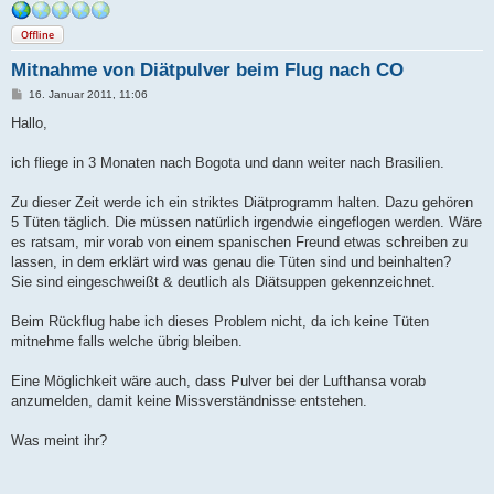
Offline
Mitnahme von Diätpulver beim Flug nach CO
B
16. Januar 2011, 11:06
e
i
Hallo,
t
r
a
ich fliege in 3 Monaten nach Bogota und dann weiter nach Brasilien.
g
Zu dieser Zeit werde ich ein striktes Diätprogramm halten. Dazu gehören
5 Tüten täglich. Die müssen natürlich irgendwie eingeflogen werden. Wäre
es ratsam, mir vorab von einem spanischen Freund etwas schreiben zu
lassen, in dem erklärt wird was genau die Tüten sind und beinhalten?
Sie sind eingeschweißt & deutlich als Diätsuppen gekennzeichnet.
Beim Rückflug habe ich dieses Problem nicht, da ich keine Tüten
mitnehme falls welche übrig bleiben.
Eine Möglichkeit wäre auch, dass Pulver bei der Lufthansa vorab
anzumelden, damit keine Missverständnisse entstehen.
Was meint ihr?