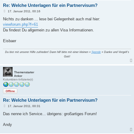
Re: Welche Unterlagen für ein Partnervisum?
B
17. Januar 2011, 00:16
e
i
Nichts zu danken ... lese bei Gelegenheit auch mal hier:
t
viewforum.php?f=61
r
a
Da findest Du allgemein zu allen Visa Informationen.
g
Eisbaer
Du bist mit unserer Hilfe zufrieden! Dann hilf bitte mit einer kleinen »
Spende
« Danke und Vergelt's
Gott!
Themenstarter
Ankor
Kolumbien-Infizierte(r)
Offline
Re: Welche Unterlagen für ein Partnervisum?
B
17. Januar 2011, 00:31
e
i
Das nenne ich Service... übrigens: großartiges Forum!
t
r
a
Andy
g