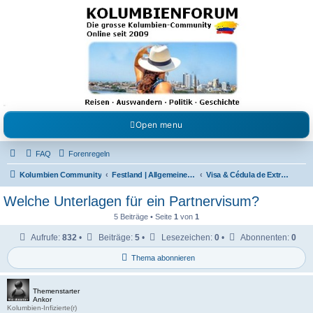
Kolumbienforum - Das
grosse Forum der
Freunde Kolumbiens
Reisen, Auswandern, Kultur, Politik, Geschichte und Visum in Kolumbien und Venezuela.
Austausch, Erfahrungen und Gemeinschaft im Kolumbienforum
Open menu
FAQ
Forenregeln
Kolumbien Community
Festland | Allgemeine Fragen
Visa & Cédula de Extranjería
Welche Unterlagen für ein Partnervisum?
5 Beiträge • Seite
1
von
1
Aufrufe:
832
•
Beiträge:
5
•
Lesezeichen:
0
•
Abonnenten:
0
Thema abonnieren
Themenstarter
Ankor
Kolumbien-Infizierte(r)