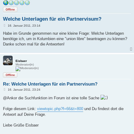
Offline
Welche Unterlagen für ein Partnervisum?
B
16. Januar 2011, 23:14
e
i
Habe im Grunde genommen nur eine kleine Frage: Welche Unterlagen
t
benötige ich, um in Kolumbien eine "union libre" beantragen zu können?
r
a
Danke schon mal für die Antworten!
g
Eisbaer
Moderator(in)
Offline
Re: Welche Unterlagen für ein Partnervisum?
B
16. Januar 2011, 23:24
e
i
@Ankor die Suchfunktion im Forum ist eine tolle Sache
t
r
a
Folge diesem Link:
viewtopic.php?f=66&t=800
und Du findest dort die
g
Antwort auf Deine Frage.
Liebe Grüße Eisbaer