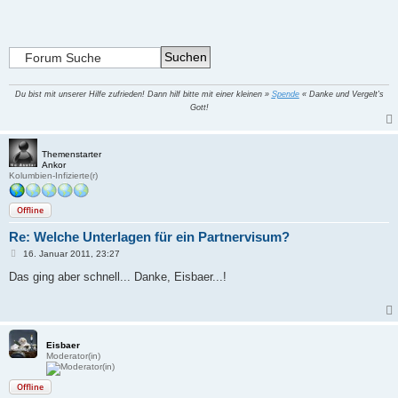
Du bist mit unserer Hilfe zufrieden! Dann hilf bitte mit einer kleinen »
Spende
« Danke und Vergelt's
Gott!
Themenstarter
Ankor
Kolumbien-Infizierte(r)
Offline
Re: Welche Unterlagen für ein Partnervisum?
B
16. Januar 2011, 23:27
e
i
Das ging aber schnell... Danke, Eisbaer...!
t
r
a
g
Eisbaer
Moderator(in)
Offline