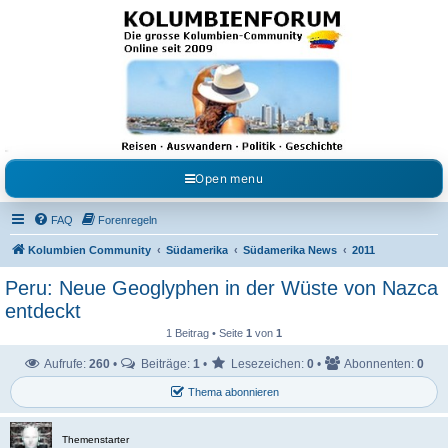
Kolumbienforum - Das
grosse Forum der
Freunde Kolumbiens
Reisen, Auswandern, Kultur, Politik, Geschichte und Visum in Kolumbien und Venezuela.
Austausch, Erfahrungen und Gemeinschaft im Kolumbienforum
Open menu
FAQ
Forenregeln
Kolumbien Community
Südamerika
Südamerika News
2011
Peru: Neue Geoglyphen in der Wüste von Nazca
entdeckt
1 Beitrag • Seite
1
von
1
Aufrufe:
260
•
Beiträge:
1
•
Lesezeichen:
0
•
Abonnenten:
0
Thema abonnieren
Themenstarter