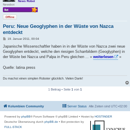
News Robot
Newsbot
Offline
Peru: Neue Geoglyphen in der Wüste von Nazca
entdeckt
B
19. Januar 2011, 00:04
e
i
Japanische Wissenschaftler haben in in der Wüste von Nazca zwei neue
t
Geoglyphen entdeckt, welche den riesigen Scharrbildern (Geoglyphen) in
r
a
der Wüste bei Nazca und Palpa in Peru gleichen ... »
weiterlesen
«
g
Quelle: latina press
Du machst einen simplen Roboter glücklich. Vielen Dank!
1 Beitrag • Seite
1
von
1
Kolumbien Community
Server Status
Alle Zeiten sind
UTC+02:00
Powered by
phpBB
® Forum Software © phpBB Limited
• Hostet by
HOSTINGER
Deutsche Übersetzung durch
phpBB.de
• Bot protection by
FULL-STACK