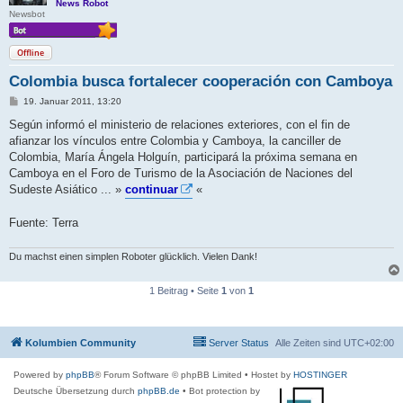
News Robot
Newsbot
Offline
Colombia busca fortalecer cooperación con Camboya
B
19. Januar 2011, 13:20
e
i
Según informó el ministerio de relaciones exteriores, con el fin de
t
afianzar los vínculos entre Colombia y Camboya, la canciller de
r
a
Colombia, María Ángela Holguín, participará la próxima semana en
g
Camboya en el Foro de Turismo de la Asociación de Naciones del
Sudeste Asiático ... »
continuar
«
Fuente: Terra
Du machst einen simplen Roboter glücklich. Vielen Dank!
1 Beitrag • Seite
1
von
1
Kolumbien Community
Server Status
Alle Zeiten sind
UTC+02:00
Powered by
phpBB
® Forum Software © phpBB Limited
• Hostet by
HOSTINGER
Deutsche Übersetzung durch
phpBB.de
• Bot protection by