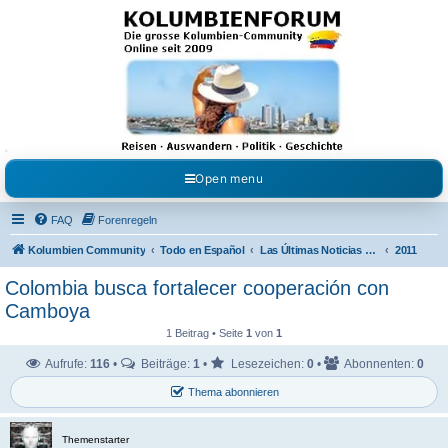
Kolumbienforum - Das
grosse Forum der
Freunde Kolumbiens
Reisen, Auswandern, Kultur, Politik, Geschichte und Visum in Kolumbien und Venezuela.
Austausch, Erfahrungen und Gemeinschaft im Kolumbienforum
Open menu
FAQ
Forenregeln
Kolumbien Community
Todo en Español
Las Últimas Noticias en Español
2011
Colombia busca fortalecer cooperación con
Camboya
1 Beitrag • Seite
1
von
1
Aufrufe:
116
•
Beiträge:
1
•
Lesezeichen:
0
•
Abonnenten:
0
Thema abonnieren
Themenstarter