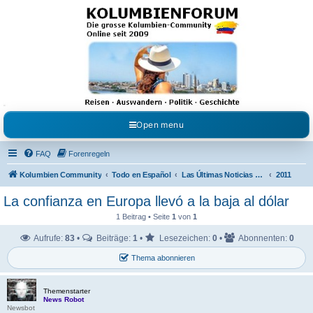
Kolumbienforum - Das
grosse Forum der
Freunde Kolumbiens
Reisen, Auswandern, Kultur, Politik, Geschichte und Visum in Kolumbien und Venezuela.
Austausch, Erfahrungen und Gemeinschaft im Kolumbienforum
Open menu
FAQ
Forenregeln
Kolumbien Community
Todo en Español
Las Últimas Noticias en Español
2011
La confianza en Europa llevó a la baja al dólar
1 Beitrag • Seite
1
von
1
Aufrufe:
83
•
Beiträge:
1
•
Lesezeichen:
0
•
Abonnenten:
0
Thema abonnieren
Themenstarter
News Robot
Newsbot