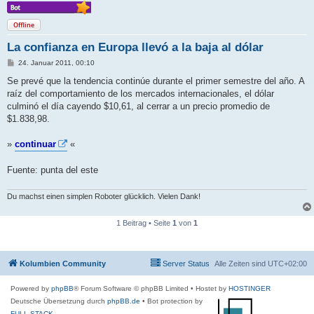
Offline
La confianza en Europa llevó a la baja al dólar
B
24. Januar 2011, 00:10
e
i
Se prevé que la tendencia continúe durante el primer semestre del año. A
t
raíz del comportamiento de los mercados internacionales, el dólar
r
a
culminó el día cayendo $10,61, al cerrar a un precio promedio de
g
$1.838,98.
»
continuar
«
Fuente: punta del este
Du machst einen simplen Roboter glücklich. Vielen Dank!
1 Beitrag • Seite
1
von
1
Kolumbien Community
Server Status
Alle Zeiten sind
UTC+02:00
Powered by
phpBB
® Forum Software © phpBB Limited
• Hostet by
HOSTINGER
Deutsche Übersetzung durch
phpBB.de
• Bot protection by
FULL-STACK