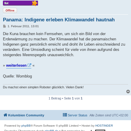
Offline
Panama: Indigene erleben Klimawandel hautnah
B
1. Februar 2011, 13:01
e
i
Die Kuna brauchen kein Fernsehen, um sich ein Bild von der
t
Erderwärmung zu machen. Der Klimawandel hat die panamaischen
r
a
Indigenen ganz persönlich erreicht und droht ihr Leben einschneidend zu
g
verändern. Eine Umsiedlung scheint für viele von ihnen aufgrund des
steigendes Meerespegels unausweichlich.
»
weiterlesen
«
Quelle: Womblog
Du machst einen simplen Roboter glücklich. Vielen Dank!
1 Beitrag • Seite
1
von
1
Kolumbien Community
Server Status
Alle Zeiten sind
UTC+02:00
Powered by
phpBB
® Forum Software © phpBB Limited
• Hostet by
HOSTINGER
Deutsche Übersetzung durch
phpBB.de
• Bot protection by