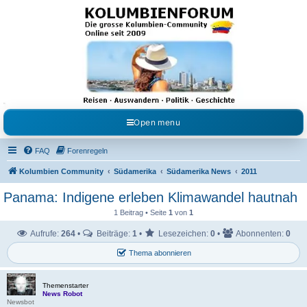
Kolumbienforum - Das
grosse Forum der
Freunde Kolumbiens
Reisen, Auswandern, Kultur, Politik, Geschichte und Visum in Kolumbien und Venezuela.
Austausch, Erfahrungen und Gemeinschaft im Kolumbienforum
Open menu
FAQ
Forenregeln
Kolumbien Community
Südamerika
Südamerika News
2011
Panama: Indigene erleben Klimawandel hautnah
1 Beitrag • Seite
1
von
1
Aufrufe:
264
•
Beiträge:
1
•
Lesezeichen:
0
•
Abonnenten:
0
Thema abonnieren
Themenstarter
News Robot
Newsbot