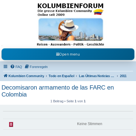
Kolumbienforum - Das
grosse Forum der
Freunde Kolumbiens
Reisen, Auswandern, Kultur, Politik, Geschichte und Visum in Kolumbien und Venezuela.
Austausch, Erfahrungen und Gemeinschaft im Kolumbienforum
Open menu
FAQ
Forenregeln
Kolumbien Community
Todo en Español
Las Últimas Noticias en Español
2011
Decomisaron armamento de las FARC en
Colombia
1 Beitrag • Seite
1
von
1
Keine Stimmen
0