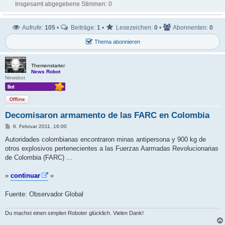
Insgesamt abgegebene Stimmen:
0
Aufrufe:
105
•
Beiträge:
1
•
Lesezeichen:
0
•
Abonnenten:
0
Thema abonnieren
Themenstarter
News Robot
Newsbot
Offline
Decomisaron armamento de las FARC en Colombia
B
6. Februar 2011, 16:00
e
i
Autoridades colombianas encontraron minas antipersona y 900 kg de
t
otros explosivos pertenecientes a las Fuerzas Aarmadas Revolucionarias
r
a
de Colombia (FARC) ...
g
»
continuar
«
Fuente: Observador Global
Du machst einen simplen Roboter glücklich. Vielen Dank!