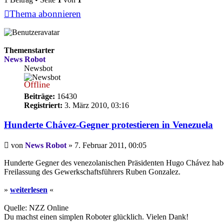
Thema abonnieren
Themenstarter
News Robot
Newsbot
Offline
Beiträge:
16430
Registriert:
3. März 2010, 03:16
Hunderte Chávez-Gegner protestieren in Venezuela
Beitrag
von
News Robot
»
7. Februar 2011, 00:05
Hunderte Gegner des venezolanischen Präsidenten Hugo Chávez haben 
Freilassung des Gewerkschaftsführers Ruben Gonzalez.
»
weiterlesen
«
Quelle: NZZ Online
Du machst einen simplen Roboter glücklich. Vielen Dank!