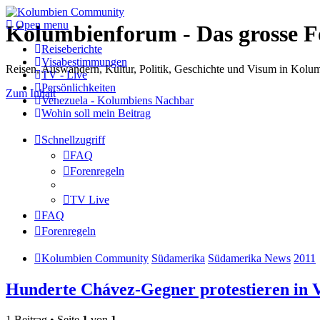
Open menu
Kolumbienforum - Das grosse 
Reiseberichte
Visabestimmungen
Reisen, Auswandern, Kultur, Politik, Geschichte und Visum in Kol
TV - Live
Persönlichkeiten
Zum Inhalt
Venezuela - Kolumbiens Nachbar
Wohin soll mein Beitrag
Schnellzugriff
FAQ
Forenregeln
TV Live
FAQ
Forenregeln
Kolumbien Community
Südamerika
Südamerika News
2011
Hunderte Chávez-Gegner protestieren in 
1 Beitrag • Seite
1
von
1