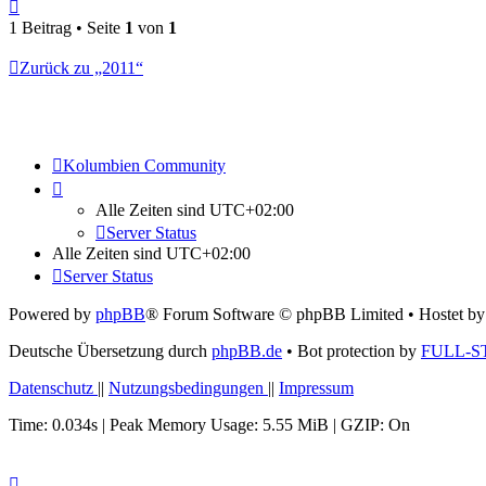
Nach
oben
1 Beitrag • Seite
1
von
1
Zurück zu „2011“
Kolumbien Community
Alle Zeiten sind
UTC+02:00
Server Status
Alle Zeiten sind
UTC+02:00
Server Status
Powered by
phpBB
® Forum Software © phpBB Limited
• Hostet b
Deutsche Übersetzung durch
phpBB.de
• Bot protection by
FULL-S
Datenschutz
||
Nutzungsbedingungen
||
Impressum
Time: 0.034s
| Peak Memory Usage: 5.55 MiB | GZIP: On