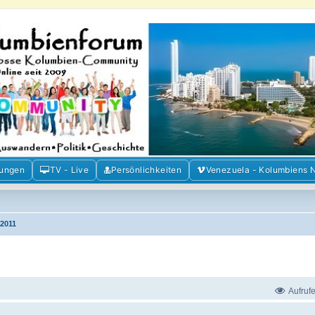
m der Freunde Kolumbiens
ien und Venezuela. Austausch, Erfahrungen und Gemeinschaft im Kolumbienforum
mungen
TV - Live
Persönlichkeiten
Venezuela - Kolumbiens 
2011
Aufruf