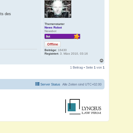
kts des
Themenstarter
News Robot
Newsbot
Offline
Beiträge:
16430
Registriert:
3. März 2010, 03:16
N
a
1 Beitrag • Seite
1
von
1
c
h
o
b
Server Status
Alle Zeiten sind
UTC+02:00
e
n