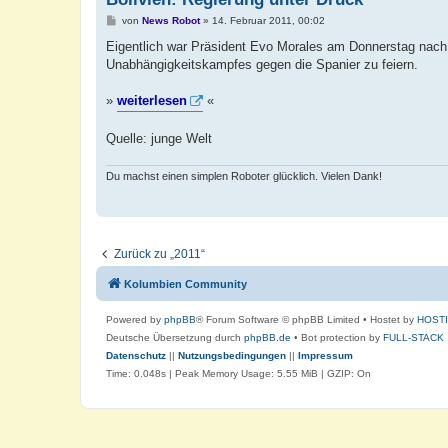
B
von
News Robot
»
14. Februar 2011, 00:02
e
i
Eigentlich war Präsident Evo Morales am Donnerstag nach
t
Unabhängigkeitskampfes gegen die Spanier zu feiern.
r
a
g
»
weiterlesen
«
Quelle: junge Welt
Du machst einen simplen Roboter glücklich. Vielen Dank!
Zurück zu „2011“
Kolumbien Community
Powered by
phpBB
® Forum Software © phpBB Limited
• Hostet by
HOST
Deutsche Übersetzung durch
phpBB.de
• Bot protection by
FULL-STACK
Datenschutz
||
Nutzungsbedingungen
||
Impressum
Time: 0.048s
| Peak Memory Usage: 5.55 MiB | GZIP: On