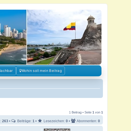
Nachbar
Wohin soll mein Beitrag
1 Beitrag • Seite
1
von
1
e:
263
•
Beiträge:
1
•
Lesezeichen:
0
•
Abonnenten:
0