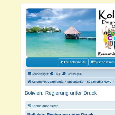
Kolumbienforum - Das grosse Foru
Reisen, Auswandern, Kultur, Politik, Geschichte und Visum in Kolumb
Reiseberichte
Visabestim
Schnellzugriff
FAQ
Forenregeln
Kolumbien Community
Südamerika
Südamerika News
Bolivien: Regierung unter Druck
Thema abonnieren
Bolivien: Regierung unter Druck