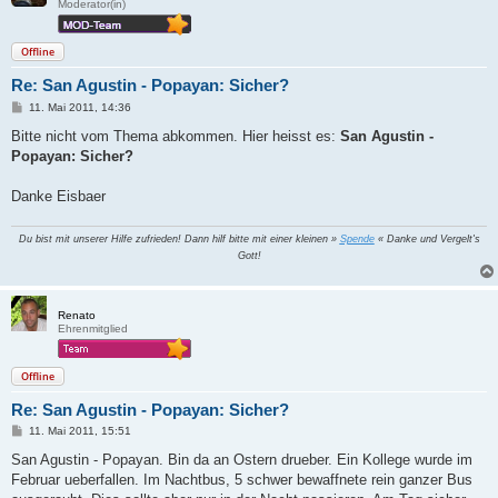
Moderator(in)
Offline
Re: San Agustin - Popayan: Sicher?
B
11. Mai 2011, 14:36
e
i
Bitte nicht vom Thema abkommen. Hier heisst es:
San Agustin -
t
Popayan: Sicher?
r
a
g
Danke Eisbaer
Du bist mit unserer Hilfe zufrieden! Dann hilf bitte mit einer kleinen »
Spende
« Danke und Vergelt's
Gott!
Renato
Ehrenmitglied
Offline
Re: San Agustin - Popayan: Sicher?
B
11. Mai 2011, 15:51
e
i
San Agustin - Popayan. Bin da an Ostern drueber. Ein Kollege wurde im
t
Februar ueberfallen. Im Nachtbus, 5 schwer bewaffnete rein ganzer Bus
r
a