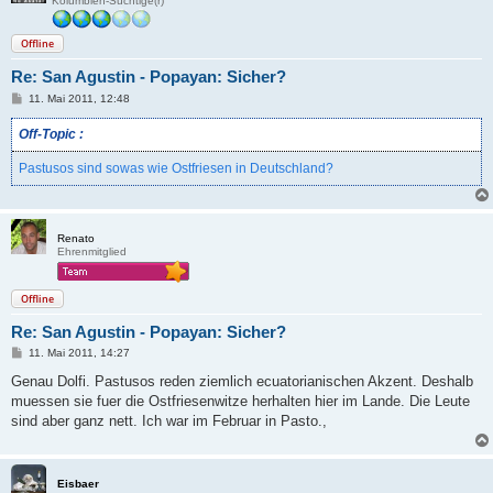
Kolumbien-Süchtige(r)
Offline
Re: San Agustin - Popayan: Sicher?
B
11. Mai 2011, 12:48
e
i
Off-Topic :
t
r
a
Pastusos sind sowas wie Ostfriesen in Deutschland?
g
Renato
Ehrenmitglied
Offline
Re: San Agustin - Popayan: Sicher?
B
11. Mai 2011, 14:27
e
i
Genau Dolfi. Pastusos reden ziemlich ecuatorianischen Akzent. Deshalb
t
muessen sie fuer die Ostfriesenwitze herhalten hier im Lande. Die Leute
r
a
sind aber ganz nett. Ich war im Februar in Pasto.,
g
Eisbaer