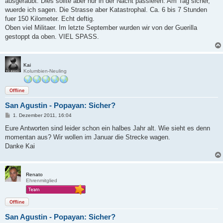
ausgeraubt. Dies sollte aber nur in der Nacht passieren. Am Tag sicher,
g
wuerde ich sagen. Die Strasse aber Katastrophal. Ca. 6 bis 7 Stunden
fuer 150 Kilometer. Echt deftig.
Oben viel Militaer. Im letzte September wurden wir von der Guerilla
gestoppt da oben. VIEL SPASS.
Kai
Kolumbien-Neuling
Offline
San Agustin - Popayan: Sicher?
B
1. Dezember 2011, 16:04
e
i
Eure Antworten sind leider schon ein halbes Jahr alt. Wie sieht es denn
t
momentan aus? Wir wollen im Januar die Strecke wagen.
r
a
Danke Kai
g
Renato
Ehrenmitglied
Offline
San Agustin - Popayan: Sicher?