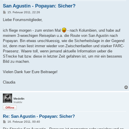
San Agustin - Popayan: Sicher?
B
15. Februar 2011, 22:26
e
i
Liebe Forumsmitglieder,
t
r
a
ich fliege morgen - zum ersten Mal
- nach Kolumbien, und habe auf
g
meinem 3-woechigen Reiseplan u.a. die Route von San Agustin nach
Popayan. Bin etwas unschluessig, wie die Sicherheitslage in der Gegend
ist, denn man liest immer wieder von Zwischenfaellen und starker FARC-
Praesenz. Waere toll, wenn jemand aktuelle Information ueber die
STrecke hat bzw. diese in letzter Zeit gefahren ist, um mir ein besseres
Bild zu machen.
Vielen Dank fuer Eure Beitraege!
Claudia
Medellin
Inaktiv
Offline
Re: San Agustin - Popayan: Sicher?
B
16. Februar 2011, 00:40
e
i