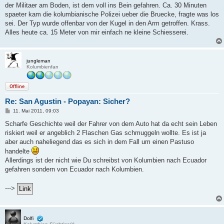
der Militaer am Boden, ist dem voll ins Bein gefahren. Ca. 30 Minuten
spaeter kam die kolumbianische Polizei ueber die Bruecke, fragte was los
sei. Der Typ wurde offenbar von der Kugel in den Arm getroffen. Krass.
Alles heute ca. 15 Meter von mir einfach ne kleine Schiesserei.
jungleman
Kolumbienfan
Offline
Re: San Agustin - Popayan: Sicher?
B
11. Mai 2011, 09:03
e
i
Scharfe Geschichte weil der Fahrer von dem Auto hat da echt sein Leben
t
riskiert weil er angeblich 2 Flaschen Gas schmuggeln wollte. Es ist ja
r
a
aber auch naheliegend das es sich in dem Fall um einen Pastuso
g
handelte
Allerdings ist der nicht wie Du schreibst von Kolumbien nach Ecuador
gefahren sondern von Ecuador nach Kolumbien.
--->
Dolfi