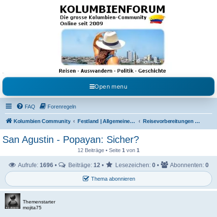
Kolumbienforum - Das
grosse Forum der
Freunde Kolumbiens
Reisen, Auswandern, Kultur, Politik, Geschichte und Visum in Kolumbien und Venezuela.
Austausch, Erfahrungen und Gemeinschaft im Kolumbienforum
Open menu
FAQ
Forenregeln
Kolumbien Community
Festland | Allgemeine Fragen
Reisevorbereitungen & Reiseerfahrungen
San Agustin - Popayan: Sicher?
12 Beiträge • Seite
1
von
1
Aufrufe:
1696
•
Beiträge:
12
•
Lesezeichen:
0
•
Abonnenten:
0
Thema abonnieren
Themenstarter
mojita75