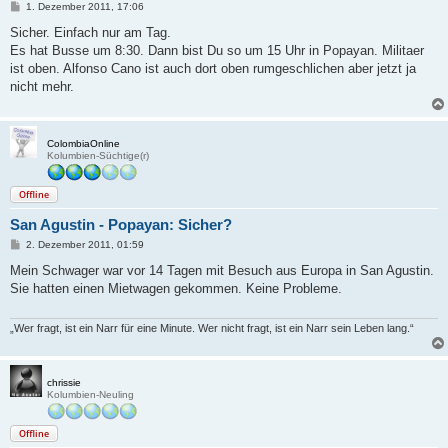
B
1. Dezember 2011, 17:06
e
i
Sicher. Einfach nur am Tag.
t
Es hat Busse um 8:30. Dann bist Du so um 15 Uhr in Popayan. Militaer
r
a
ist oben. Alfonso Cano ist auch dort oben rumgeschlichen aber jetzt ja
g
nicht mehr.
ColombiaOnline
Kolumbien-Süchtige(r)
Offline
San Agustin - Popayan: Sicher?
B
2. Dezember 2011, 01:59
e
i
Mein Schwager war vor 14 Tagen mit Besuch aus Europa in San Agustin.
t
Sie hatten einen Mietwagen gekommen. Keine Probleme.
r
a
g
„Wer fragt, ist ein Narr für eine Minute. Wer nicht fragt, ist ein Narr sein Leben lang.“
chrissie
Kolumbien-Neuling
Offline