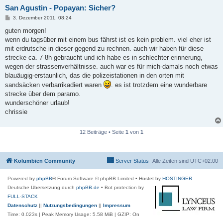
San Agustin - Popayan: Sicher?
B
3. Dezember 2011, 08:24
e
i
guten morgen!
t
wenn du tagsüber mit einem bus fährst ist es kein problem. viel eher ist
r
a
mit erdrutsche in dieser gegend zu rechnen. auch wir haben für diese
g
strecke ca. 7-8h gebraucht und ich habe es in schlechter erinnerung,
wegen der strassenverhältnisse. auch war es für mich-damals noch etwas
blauäugig-erstaunlich, das die polizeistationen in den orten mit
sandsäcken verbarrikadiert waren
. es ist trotzdem eine wunderbare
strecke über dem paramo.
wunderschöner urlaub!
chrissie
12 Beiträge • Seite
1
von
1
Kolumbien Community
Server Status
Alle Zeiten sind
UTC+02:00
Powered by
phpBB
® Forum Software © phpBB Limited
• Hostet by
HOSTINGER
Deutsche Übersetzung durch
phpBB.de
• Bot protection by
FULL-STACK
Datenschutz
||
Nutzungsbedingungen
||
Impressum
Time: 0.023s
| Peak Memory Usage: 5.58 MiB | GZIP: On