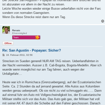
Die Strecke San Augustin - Popayan ist momentan sehr unsicher und es
t
ist abzuraten vor allem in der Nacht zu reisen.
r
a
Letzte Woche wurden wieder einige Busse ueberfallen nicht von der Farc
g
sondern von normalen Gaengstern.
Wenn Du diese Strecke reist dann nur am Tag.
Renato
Ehrenmitglied
Offline
Re: San Agustin - Popayan: Sicher?
B
16. Februar 2011, 02:56
e
i
Strecken im Sueden generell NUR AM TAG reisen. Ueberlandfahrten in
t
der Nacht vermeiden. Ausser z.B. Cali-Bogota, Bogota-Medellin. Aber ich
r
a
wuerde wenn moeglichst nur am Tag fahren, auch wegen der
g
Unfallgefahr....
Heute war ich in Rumichaca (Grenzuebergang), auf der Ecuatorianischen
Seite. Ca. 2 Stunden da auf jemand gewartet. Alle Autos aus Kolumbien
werden genau ueberprueft. Ob sie nicht zu viel schmuggeln etc...... Dann
auf einmal fuhr ein Auto mit Vollgeschwindigkeit los, der Ecuatorianische
Militaer stellte sich vor das Auto. Das Auto gab gas, der Militaer hat voll
mit seiner AK 47 durch die Scheibe auf den Fahrer geschossen. Danach