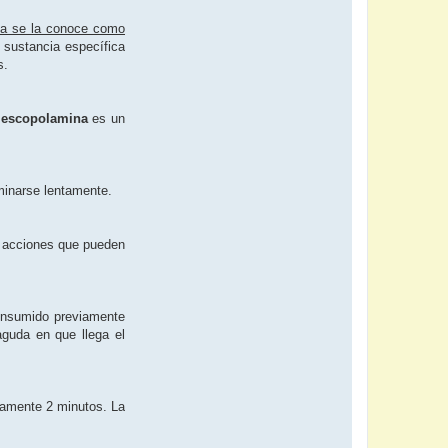
a se la conoce como
 sustancia específica
s.
a
escopolamina
es un
minarse lentamente.
ar acciones que pueden
consumido previamente
aguda en que llega el
adamente 2 minutos. La