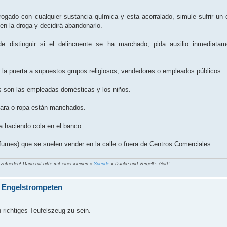
rogado con cualquier sustancia química y esta acorralado, simule sufrir u
 en la droga y decidirá abandonarlo.
de distinguir si el delincuente se ha marchado, pida auxilio inmediat
 la puerta a supuestos grupos religiosos, vendedores o empleados públicos.
tas son las empleadas domésticas y los niños.
cara o ropa están manchados.
 haciendo cola en el banco.
umes) que se suelen vender en la calle o fuera de Centros Comerciales.
 zufrieden! Dann hilf bitte mit einer kleinen »
Spende
« Danke und Vergelt's Gott!
Engelstrompeten
 richtiges Teufelszeug zu sein.