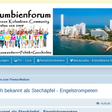
m der Freunde Kolumbiens
ien und Venezuela. Austausch, Erfahrungen und Gemeinschaft im Kolumbienforum
mungen
TV - Live
Persönlichkeiten
Venezuela - Kolumbiens 
les zum Thema Medizin
kannt als Stechäpfel - Engelstrompeten
Aufrufe:
t als Stechäpfel - Engelstrompeten