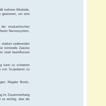
ält mehrere Alkaloide,
ze gewonnen, um eine
 der muskarinischen
ipheren Nervensystem,
r starken sedierenden
für kriminelle Zwecke
in stark beeinflussen
ung kann zu schweren
ch von Scopolamin zu
n. Illegaler Besitz,
dung im Zusammenhang
 es wichtig, über die