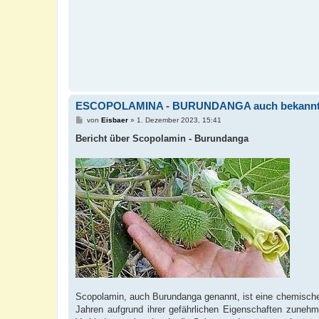
a
g
ESCOPOLAMINA - BURUNDANGA auch bekannt al
B
von
Eisbaer
»
1. Dezember 2023, 15:41
e
i
Bericht über Scopolamin - Burundanga
t
r
a
g
Scopolamin, auch Burundanga genannt, ist eine chemische 
Jahren aufgrund ihrer gefährlichen Eigenschaften zuneh