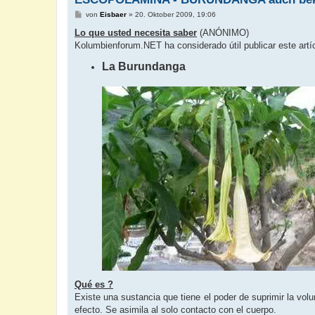
B
von
Eisbaer
»
20. Oktober 2009, 19:06
e
i
Lo que usted necesita saber
(ANÓNIMO)
t
Kolumbienforum.NET ha considerado útil publicar este artí
r
a
La Burundanga
g
Qué es ?
Existe una sustancia que tiene el poder de suprimir la vo
efecto. Se asimila al solo contacto con el cuerpo.