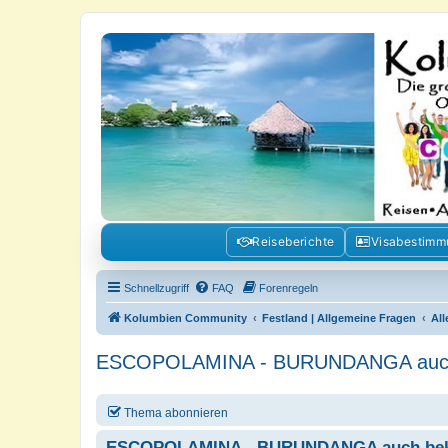
Kolumbienforum - Das grosse Foru
Reisen, Auswandern, Kultur, Politik, Geschichte und Visum in Kolumb
Reiseberichte
Visabestim
Schnellzugriff
FAQ
Forenregeln
Kolumbien Community
Festland | Allgemeine Fragen
Al
ESCOPOLAMINA - BURUNDANGA auch be
Thema abonnieren
ESCOPOLAMINA - BURUNDANGA auch bekann