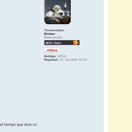
Themenstarter
Eisbaer
Moderator(in)
Offline
Beiträge:
10516
Registriert:
10. Juli 2009, 05:34
 el tiempo que dura su