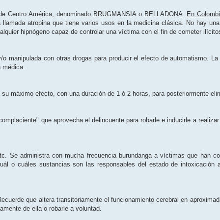
ivo de Centro América, denominado BRUGMANSIA o BELLADONA.
En Colombi
a llamada atropina que tiene varios usos en la medicina clásica. No hay una
uier hipnógeno capaz de controlar una víctima con el fin de cometer ilícito
y/o manipulada con otras drogas para producir el efecto de automatismo. L
n médica.
 su máximo efecto, con una duración de 1 ó 2 horas, para posteriormente eli
complaciente" que aprovecha el delincuente para robarle e inducirle a realiz
, etc. Se administra con mucha frecuencia burundanga a víctimas que han 
cuál o cuáles sustancias son las responsables del estado de intoxicación 
 Recuerde que altera transitoriamente el funcionamiento cerebral en aproxim
camente de ella o robarle a voluntad.