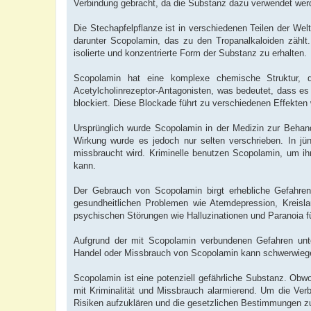
Verbindung gebracht, da die Substanz dazu verwendet we
Die Stechapfelpflanze ist in verschiedenen Teilen der Wel
darunter Scopolamin, das zu den Tropanalkaloiden zähl
isolierte und konzentrierte Form der Substanz zu erhalten.
Scopolamin hat eine komplexe chemische Struktur, 
Acetylcholinrezeptor-Antagonisten, was bedeutet, dass es
blockiert. Diese Blockade führt zu verschiedenen Effekten
Ursprünglich wurde Scopolamin in der Medizin zur Behan
Wirkung wurde es jedoch nur selten verschrieben. In jüng
missbraucht wird. Kriminelle benutzen Scopolamin, um i
kann.
Der Gebrauch von Scopolamin birgt erhebliche Gefahren
gesundheitlichen Problemen wie Atemdepression, Kreisl
psychischen Störungen wie Halluzinationen und Paranoia f
Aufgrund der mit Scopolamin verbundenen Gefahren unter
Handel oder Missbrauch von Scopolamin kann schwerwiege
Scopolamin ist eine potenziell gefährliche Substanz. O
mit Kriminalität und Missbrauch alarmierend. Um die Ver
Risiken aufzuklären und die gesetzlichen Bestimmungen z