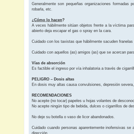
Generalmente son pequeñas organizaciones formadas por 
robarla, etc.
¿
Cómo lo hacen
?
A veces hábilmente sitúan objetos frente a la víctima par
abierto deja escapar el gas o spray en la cara.
Cuidado con los taxistas que hábilmente sacuden franelas 
Cuidado con aquellos (as) amigos (as) que se acercan para
Vías de absorción
Es factible el ingreso por vía inhalatoria a través de cigarril
PELIGRO – Dosis altas
En dosis muy altas causa convulsiones, depresión severa,
RECOMENDACIONES
No acepte (no tocar) papeles u hojas volantes de desconoci
No acepte ningún tipo de bebida, dulces o cigarrillos de 
No deje su botella o vaso de licor abandonados.
Cuidado cuando personas aparentemente inofensivas se ace
dirección.