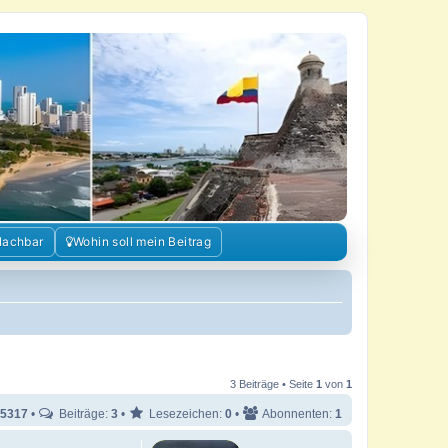
Nachbar
Wohin soll mein Beitrag
3 Beiträge • Seite
1
von
1
5317
•
Beiträge:
3
•
Lesezeichen:
0
•
Abonnenten:
1