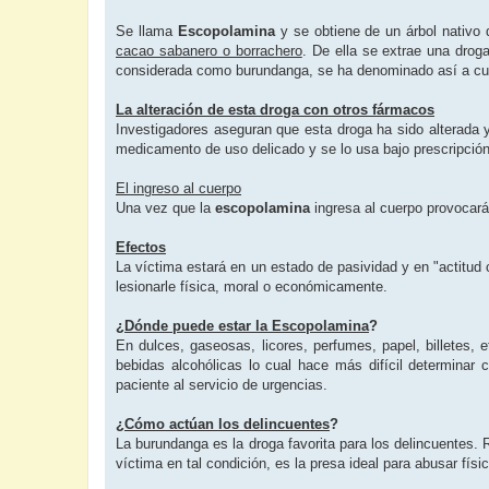
Se llama
Escopolamina
y se obtiene de un árbol nat
cacao sabanero o borrachero
. De ella se extrae una drog
considerada como burundanga, se ha denominado así a cualq
La alteración de esta droga con otros fármacos
Investigadores aseguran que esta droga ha sido alterada 
medicamento de uso delicado y se lo usa bajo prescripció
El ingreso al cuerpo
Una vez que la
escopolamina
ingresa al cuerpo provocará
Efectos
La víctima estará en un estado de pasividad y en "actitud 
lesionarle física, moral o económicamente.
¿
Dónde puede estar la Escopolamina
?
En dulces, gaseosas, licores, perfumes, papel, billetes
bebidas alcohólicas lo cual hace más difícil determinar 
paciente al servicio de urgencias.
¿
Cómo actúan los delincuentes
?
La burundanga es la droga favorita para los delincuentes.
víctima en tal condición, es la presa ideal para abusar físi