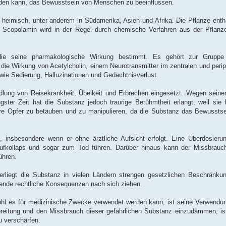
rden kann, das Bewusstsein von Menschen zu beeinflussen.
t heimisch, unter anderem in Südamerika, Asien und Afrika. Die Pflanze enth
t. Scopolamin wird in der Regel durch chemische Verfahren aus der Pflan
die seine pharmakologische Wirkung bestimmt. Es gehört zur Gruppe
 die Wirkung von Acetylcholin, einem Neurotransmitter im zentralen und per
 wie Sedierung, Halluzinationen und Gedächtnisverlust.
dlung von Reisekrankheit, Übelkeit und Erbrechen eingesetzt. Wegen seine
ster Zeit hat die Substanz jedoch traurige Berühmtheit erlangt, weil sie 
hre Opfer zu betäuben und zu manipulieren, da die Substanz das Bewusstse
, insbesondere wenn er ohne ärztliche Aufsicht erfolgt. Eine Überdosier
aufkollaps und sogar zum Tod führen. Darüber hinaus kann der Missbrau
ühren.
liegt die Substanz in vielen Ländern strengen gesetzlichen Beschränkunge
nde rechtliche Konsequenzen nach sich ziehen.
bwohl es für medizinische Zwecke verwendet werden kann, ist seine Verwen
breitung und den Missbrauch dieser gefährlichen Substanz einzudämmen, ist
u verschärfen.