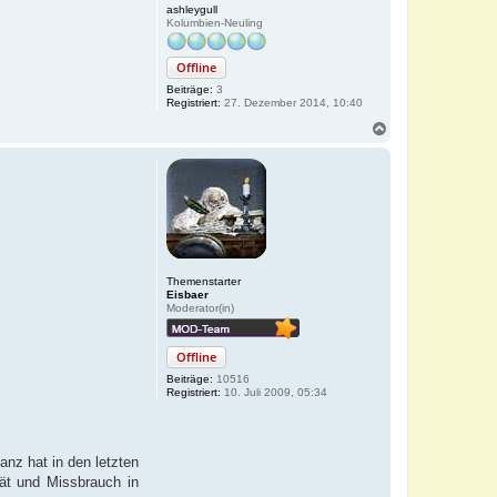
ashleygull
Kolumbien-Neuling
Offline
Beiträge:
3
Registriert:
27. Dezember 2014, 10:40
N
a
c
h
o
b
e
n
Themenstarter
Eisbaer
Moderator(in)
Offline
Beiträge:
10516
Registriert:
10. Juli 2009, 05:34
nz hat in den letzten
tät und Missbrauch in