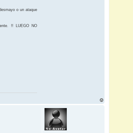
n desmayo o un ataque
amente. !! LUEGO NO
N
a
c
h
o
b
e
n