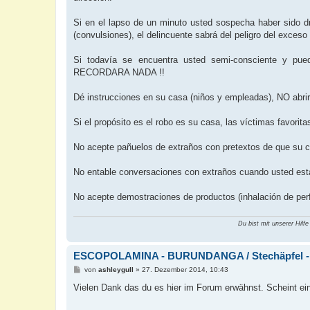
Si en el lapso de un minuto usted sospecha haber sido d
(convulsiones), el delincuente sabrá del peligro del exceso
Si todavía se encuentra usted semi-consciente y pue
RECORDARA NADA !!
Dé instrucciones en su casa (niños y empleadas), NO abrir
Si el propósito es el robo es su casa, las víctimas favori
No acepte pañuelos de extraños con pretextos de que su 
No entable conversaciones con extraños cuando usted esta
No acepte demostraciones de productos (inhalación de perf
Du bist mit unserer Hilfe
ESCOPOLAMINA - BURUNDANGA / Stechäpfel - 
B
von
ashleygull
»
27. Dezember 2014, 10:43
e
i
Vielen Dank das du es hier im Forum erwähnst. Scheint ein
t
r