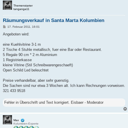
Themenstarter
tanganga11
Räumungsverkauf in Santa Marta Kolumbien
B
17. Februar 2011, 16:01
e
i
Angeboten wird:
t
r
a
eine Kuehlvitrine 3-1 m
g
2 Tische 4 Stuhle metallisch, fuer eine Bar oder Restaurant.
5 Regale 90 cm * 2 m Aluminium
1 Registrierkasse
kleine Vitrine (Stil Schreibwarengeschaeft)
Open Schild Led beleuchtet
Preise verhandelbar, aber sehr guenstig.
Die Sachen sind nur etwa 3 Wochen alt. Ich kann Rechnungen vorweisen.
321 433 9518
Fehler in Überschrift und Text korrigiert. Eisbaer - Moderator
Max
Kolumbien-Experte