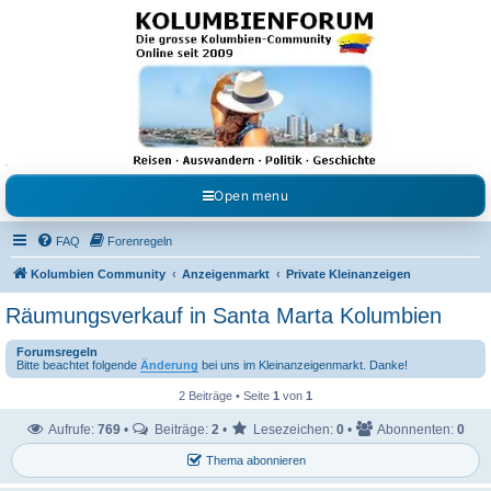
Kolumbienforum - Das
grosse Forum der
Freunde Kolumbiens
Reisen, Auswandern, Kultur, Politik, Geschichte und Visum in Kolumbien und Venezuela.
Austausch, Erfahrungen und Gemeinschaft im Kolumbienforum
Open menu
FAQ
Forenregeln
Kolumbien Community
Anzeigenmarkt
Private Kleinanzeigen
Räumungsverkauf in Santa Marta Kolumbien
Forumsregeln
Bitte beachtet folgende
Änderung
bei uns im Kleinanzeigenmarkt. Danke!
2 Beiträge • Seite
1
von
1
Aufrufe:
769
•
Beiträge:
2
•
Lesezeichen:
0
•
Abonnenten:
0
Thema abonnieren