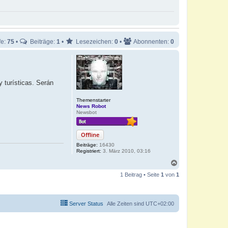
fe:
75
•
Beiträge:
1
•
Lesezeichen:
0
•
Abonnenten:
0
y turísticas. Serán
Themenstarter
News Robot
Newsbot
Offline
Beiträge:
16430
Registriert:
3. März 2010, 03:16
N
a
1 Beitrag • Seite
1
von
1
c
h
o
b
Server Status
Alle Zeiten sind
UTC+02:00
e
n