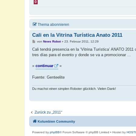
0
Thema abonnieren
Cali en la Vitrina Turística Anato 2011
B
von
News Robot
»
23. Februar 2011, 12:29
e
i
Cali tendrá presencia en la ‘Vitrina Turística’ ANATO 2011 
t
tres días para el evento y donde se va a promocionar ...
r
a
g
»
continuar
«
Fuente: Genteelite
Du machst einen simplen Roboter glücklich. Vielen Dank!
Zurück zu „2011“
Kolumbien Community
Powered by
phpBB
® Forum Software © phpBB Limited
• Hostet by
HOST