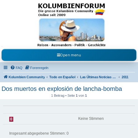
Kolumbienforum - Das
grosse Forum der
Freunde Kolumbiens
Reisen, Auswandern, Kultur, Politik, Geschichte und Visum in Kolumbien und Venezuela.
Austausch, Erfahrungen und Gemeinschaft im Kolumbienforum
Open menu
FAQ
Forenregeln
Kolumbien Community
Todo en Español
Las Últimas Noticias en Español
2011
Dos muertos en explosión de lancha-bomba
1 Beitrag • Seite
1
von
1
Keine Stimmen
0
Insgesamt abgegebene Stimmen:
0