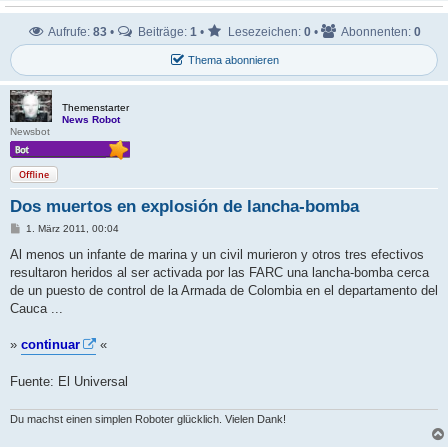
Aufrufe:
83
•
Beiträge:
1
•
Lesezeichen:
0
•
Abonnenten:
0
Thema abonnieren
Themenstarter
News Robot
Newsbot
Offline
Dos muertos en explosión de lancha-bomba
B
1. März 2011, 00:04
e
i
Al menos un infante de marina y un civil murieron y otros tres efectivos
t
resultaron heridos al ser activada por las FARC una lancha-bomba cerca
r
a
de un puesto de control de la Armada de Colombia en el departamento del
g
Cauca ...
»
continuar
«
Fuente: El Universal
Du machst einen simplen Roboter glücklich. Vielen Dank!