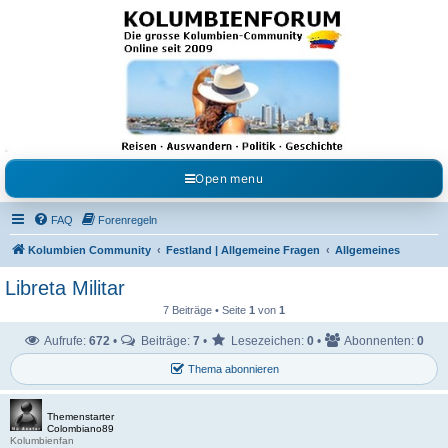
Kolumbienforum - Das
grosse Forum der
Freunde Kolumbiens
Reisen, Auswandern, Kultur, Politik, Geschichte und Visum in Kolumbien und Venezuela.
Austausch, Erfahrungen und Gemeinschaft im Kolumbienforum
Open menu
FAQ
Forenregeln
Kolumbien Community
Festland | Allgemeine Fragen
Allgemeines
Libreta Militar
7 Beiträge • Seite
1
von
1
Aufrufe:
672
•
Beiträge:
7
•
Lesezeichen:
0
•
Abonnenten:
0
Thema abonnieren
Themenstarter
Colombiano89
Kolumbienfan