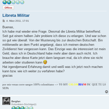
Offline
Libreta Militar
B
4. März 2011, 17:01
e
i
Buenas,
t
Ich habe mal wieder eine Frage. Diesmal die Libreta Militar betreffend.
r
a
Seit gut einem halben Jahr probiere ich diese zu erlangen. Und war schon
g
so gut wie überall. Von der Musterung bis zur deutschen Botschaft. Bin
mittlerweile an dem Punkt angelangt, dass ich meinen deutschen
Zivildienst hier vergessen kann. Das Einzige was die interessiert ist mein
Geld, dass ich in Deutschland habe mehr aber dann auch nicht. Ich
brauche aber diese Karte jetzt dann langsam mal, da ich ohne sie nicht
arbeiten oder studieren kann
Hat irgendjemand Erfahrung damit und weiß was ich jetzt noch machen
kann bzw. wie ich weiter zu verfahren habe?
gracias
por mis venas corre sangre 100% colombiano --> Y0 S0Y
C0LOM
BIA
N0
PA´ QUE TU L0
SEPA
Bergfan
Kolumbien-Süchtige(r)