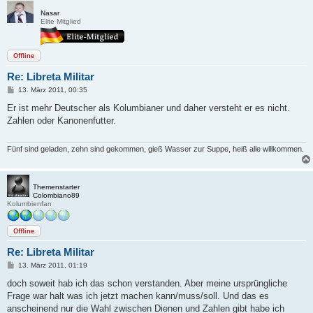
Nasar
Elite Mitglied
Offline
Re: Libreta Militar
B
13. März 2011, 00:35
e
i
Er ist mehr Deutscher als Kolumbianer und daher versteht er es nicht.
t
Zahlen oder Kanonenfutter.
r
a
g
Fünf sind geladen, zehn sind gekommen, gieß Wasser zur Suppe, heiß alle willkommen.
Themenstarter
Colombiano89
Kolumbienfan
Offline
Re: Libreta Militar
B
13. März 2011, 01:19
e
i
doch soweit hab ich das schon verstanden. Aber meine ursprüngliche
t
Frage war halt was ich jetzt machen kann/muss/soll. Und das es
r
a
anscheinend nur die Wahl zwischen Dienen und Zahlen gibt habe ich