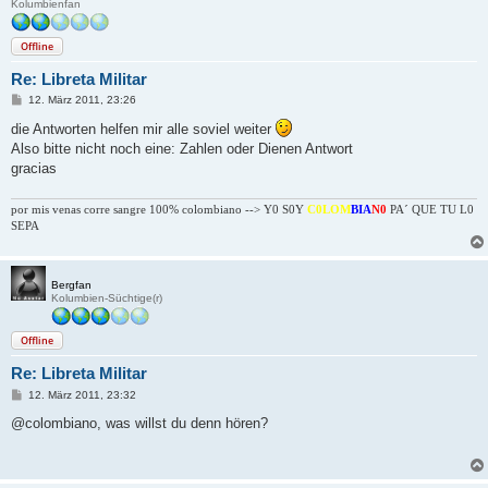
Kolumbienfan
Offline
Re: Libreta Militar
B
12. März 2011, 23:26
e
i
die Antworten helfen mir alle soviel weiter
t
Also bitte nicht noch eine: Zahlen oder Dienen Antwort
r
a
gracias
g
por mis venas corre sangre 100% colombiano --> Y0 S0Y
C0LOM
BIA
N0
PA´ QUE TU L0
SEPA
Bergfan
Kolumbien-Süchtige(r)
Offline
Re: Libreta Militar
B
12. März 2011, 23:32
e
i
@colombiano, was willst du denn hören?
t
r
a
g