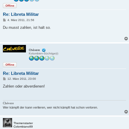
Offline
Re: Libreta Militar
B
4. März 2011, 21:56
e
i
Du musst zahlen, ist halt so.
t
r
a
g
Chévere
Kolumbien-Süchtige(r)
Offline
Re: Libreta Militar
B
12. März 2011, 23:00
e
i
Zahlen oder abverdienen!
t
r
a
g
Chévere
Wer kämpft der kann verlieren, wer nicht kämpft hat schon verloren.
Themenstarter
Colombiano89