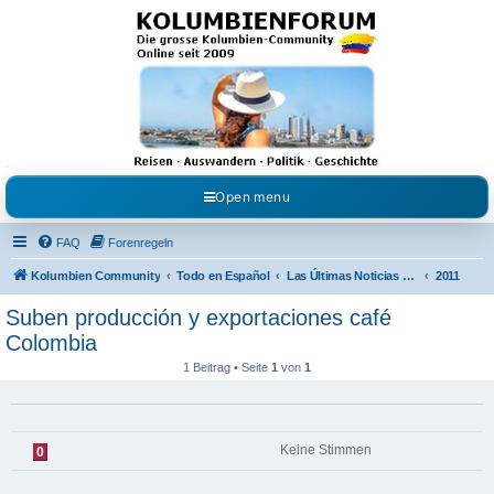
Kolumbienforum - Das
grosse Forum der
Freunde Kolumbiens
Reisen, Auswandern, Kultur, Politik, Geschichte und Visum in Kolumbien und Venezuela.
Austausch, Erfahrungen und Gemeinschaft im Kolumbienforum
Open menu
FAQ
Forenregeln
Kolumbien Community
Todo en Español
Las Últimas Noticias en Español
2011
Suben producción y exportaciones café
Colombia
1 Beitrag • Seite
1
von
1
Keine Stimmen
0