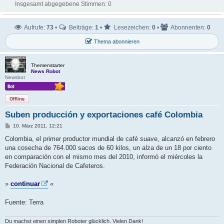
Insgesamt abgegebene Stimmen:
0
Aufrufe:
73
•
Beiträge:
1
•
Lesezeichen:
0
•
Abonnenten:
0
Thema abonnieren
Themenstarter
News Robot
Newsbot
Offline
Suben producción y exportaciones café Colombia
B
10. März 2011, 12:21
e
i
Colombia, el primer productor mundial de café suave, alcanzó en febrero
t
una cosecha de 764.000 sacos de 60 kilos, un alza de un 18 por ciento
r
a
en comparación con el mismo mes del 2010, informó el miércoles la
g
Federación Nacional de Cafeteros.
»
continuar
«
Fuente: Terra
Du machst einen simplen Roboter glücklich. Vielen Dank!