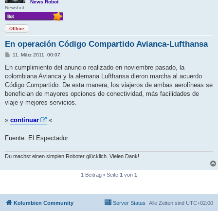
News Robot
Newsbot
Offline
En operación Código Compartido Avianca-Lufthansa
B
11. März 2011, 00:07
e
i
En cumplimiento del anuncio realizado en noviembre pasado, la
t
colombiana Avianca y la alemana Lufthansa dieron marcha al acuerdo
r
a
Código Compartido. De esta manera, los viajeros de ambas aerolíneas se
g
benefician de mayores opciones de conectividad, más facilidades de
viaje y mejores servicios.
»
continuar
«
Fuente: El Espectador
Du machst einen simplen Roboter glücklich. Vielen Dank!
1 Beitrag • Seite
1
von
1
Kolumbien Community
Server Status
Alle Zeiten sind
UTC+02:00