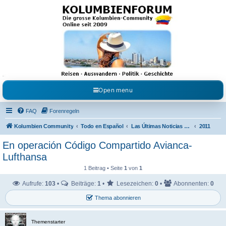
Kolumbienforum - Das
grosse Forum der
Freunde Kolumbiens
Reisen, Auswandern, Kultur, Politik, Geschichte und Visum in Kolumbien und Venezuela.
Austausch, Erfahrungen und Gemeinschaft im Kolumbienforum
Open menu
FAQ
Forenregeln
Kolumbien Community
Todo en Español
Las Últimas Noticias en Español
2011
En operación Código Compartido Avianca-
Lufthansa
1 Beitrag • Seite
1
von
1
Aufrufe:
103
•
Beiträge:
1
•
Lesezeichen:
0
•
Abonnenten:
0
Thema abonnieren
Themenstarter