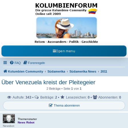
Kolumbienforum - Das
grosse Forum der
Freunde Kolumbiens
Reisen, Auswandern, Kultur, Politik, Geschichte und Visum in Kolumbien und Venezuela.
Austausch, Erfahrungen und Gemeinschaft im Kolumbienforum
Open menu
FAQ
Forenregeln
Kolumbien Community
Südamerika
Südamerika News
2011
Über Venezuela kreist der Pleitegeier
2 Beiträge • Seite
1
von
1
Aufrufe:
343
•
Beiträge:
2
•
Lesezeichen:
0
•
Abonnenten:
0
Thema abonnieren
Themenstarter
News Robot
Newsbot