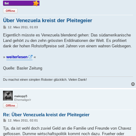
Offline
Über Venezuela kreist der Pleitegeier
B
12. März 2011, 01:03
e
i
Eigentlich müsste es Venezuela blendend gehen: Das südamerikanische
t
Land gehört zu den zehn grössten Erdölnationen der Welt. Es profitiert
r
a
dank der hohen Rohstoffpreise seit Jahren von einem wahren Geldsegen.
g
»
weiterlesen
«
Quelle: Basler Zeitung
Du machst einen simplen Roboter glücklich. Vielen Dank!
makopp5
Ehemalige/r
Offline
Re: Über Venezuela kreist der Pleitegeier
B
12. März 2011, 02:01
e
i
Tja, da ist wohl doch zuviel Geld an die Familie und Freunde von Chavez
t
geflossen. Dumme wirtschaftspolitik kommt noch dazu. Frueher oder
r