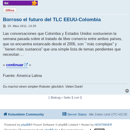
Offline
Borroso el futuro del TLC EEUU-Colombia
B
15. März 2011, 13:35
e
i
Las conversaciones que Colombia y Estados Unidos sostuvieron la
t
semana pasada sobre el tratado de libre comercio entre ambos países,
r
a
que se encuentra estancado desde el 2006, son ``más complejas'' y
g
``tienen más sustancia'' que una simple lista de temas pendientes que
necesitan ...
»
continuar
«
Fuente: America Latina
Du machst einen simplen Roboter glücklich. Vielen Dank!
1 Beitrag • Seite
1
von
1
Kolumbien Community
Server Status
Alle Zeiten sind
UTC+02:00
Powered by
phpBB
® Forum Software © phpBB Limited
• Hostet by
HOSTINGER
Deutsche Übersetzung durch
phpBB.de
• Bot protection by