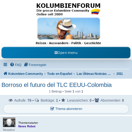
Kolumbienforum - Das
grosse Forum der
Freunde Kolumbiens
Reisen, Auswandern, Kultur, Politik, Geschichte und Visum in Kolumbien und Venezuela.
Austausch, Erfahrungen und Gemeinschaft im Kolumbienforum
Open menu
FAQ
Forenregeln
Kolumbien Community
Todo en Español
Las Últimas Noticias en Español
2011
Borroso el futuro del TLC EEUU-Colombia
1 Beitrag • Seite
1
von
1
Aufrufe:
76
•
Beiträge:
1
•
Lesezeichen:
0
•
Abonnenten:
0
Thema abonnieren
Themenstarter
News Robot
Newsbot